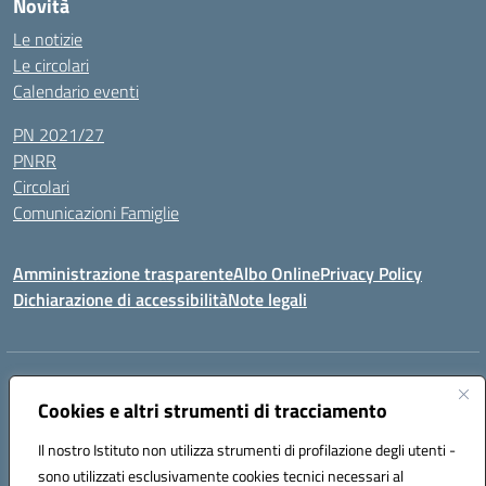
Novità
Le notizie
Le circolari
Calendario eventi
PN 2021/27
PNRR
Circolari
Comunicazioni Famiglie
Amministrazione trasparente
Albo Online
Privacy Policy
Dichiarazione di accessibilità
Note legali
Indirizzo:
Via Spontini 4 (sede provvisoria) 62024, MATELICA (MC)
Centralino:
Cookies e altri strumenti di tracciamento
(+39) 0737787634
Email:
mcic80700n@istruzione.it
Posta elettronica certificata (PEC):
mcic80700n@pec.istruzione.it
Il nostro Istituto non utilizza strumenti di profilazione degli utenti -
Codice fiscale: 92010940432
sono utilizzati esclusivamente cookies tecnici necessari al