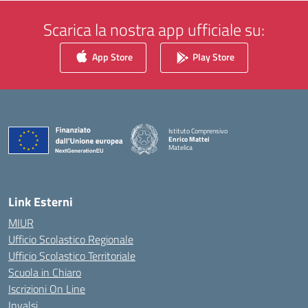
Scarica la nostra app ufficiale su:
App Store
Play Store
Istituto Comprensivo
Enrico Mattei
Matelica
— Visita la pagina iniziale della scuola
Link Esterni
MIUR
Ufficio Scolastico Regionale
Ufficio Scolastico Territoriale
Scuola in Chiaro
Iscrizioni On Line
Invalsi