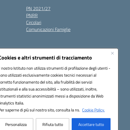
PN 2021/27
PNRR
Circolari
Comunicazioni Famiglie
Cookies e altri strumenti di tracciamento
Il nostro Istituto non utilizza strumenti di profilazione degli utenti -
ic80700n@pec.istruzione.it
sono utilizzati esclusivamente cookies tecnici necessari al
corretto funzionamento del sito, alla fruibilità dei servizi
istituzionali e alla sua accessibilità – sono utilizzati, inoltre,
strumenti statistici anonimizzati messi a disposizione da Web
Analytics Italia.
Per saperne di più sul nostro sito, consulta la ns.
Cookie Policy.
Personalizza
Rifiuta tutto
Accettare tutto