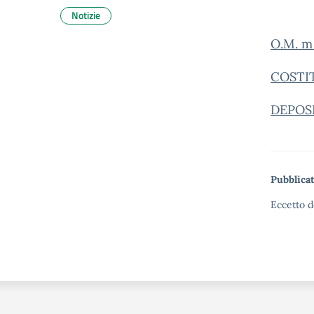
Notizie
O.M. m
COSTI
DEPOS
Pubblicat
Eccetto d