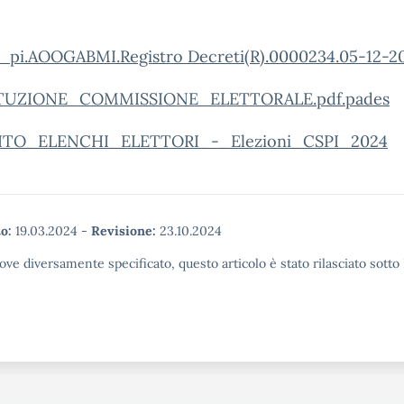
_pi.AOOGABMI.Registro Decreti(R).0000234.05-12-2
TUZIONE_COMMISSIONE_ELETTORALE.pdf.pades
ITO_ELENCHI_ELETTORI_-_Elezioni_CSPI_2024
o:
19.03.2024
-
Revisione:
23.10.2024
ove diversamente specificato, questo articolo è stato rilasciato sott