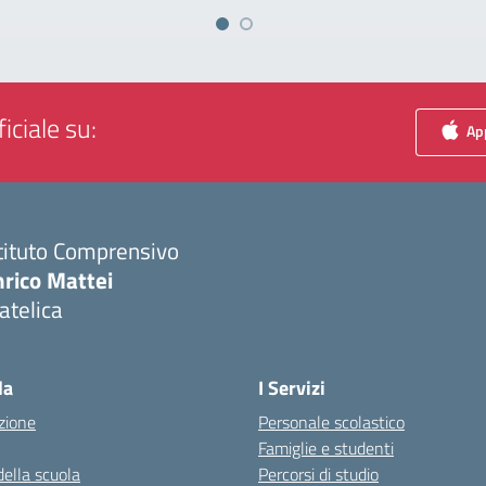
iciale su:
App
tituto Comprensivo
nrico Mattei
atelica
Visita la pagina iniziale della scuola
la
I Servizi
zione
Personale scolastico
Famiglie e studenti
della scuola
Percorsi di studio