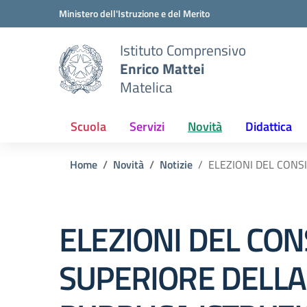
Vai ai contenuti
Vai al menu di navigazione
Vai al footer
Ministero dell'Istruzione e del Merito
Istituto Comprensivo
Enrico Mattei
Matelica
Scuola
Servizi
Novità
Didattica
Home
Novità
Notizie
ELEZIONI DEL CONS
ELEZIONI DEL CON
SUPERIORE DELLA