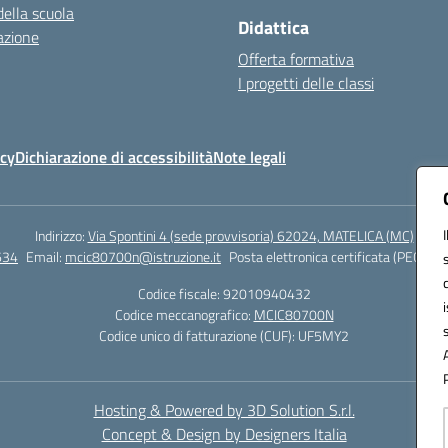
della scuola
Didattica
azione
Offerta formativa
I progetti delle classi
icy
Dichiarazione di accessibilità
Note legali
Indirizzo:
Via Spontini 4 (sede provvisoria) 62024, MATELICA (MC)
634
Email:
mcic80700n@istruzione.it
Posta elettronica certificata (PEC):
mc
Codice fiscale: 92010940432
Codice meccanografico:
MCIC80700N
Codice unico di fatturazione (CUF): UF5MY2
Hosting & Powered by 3D Solution S.r.l.
Concept & Design by Designers Italia