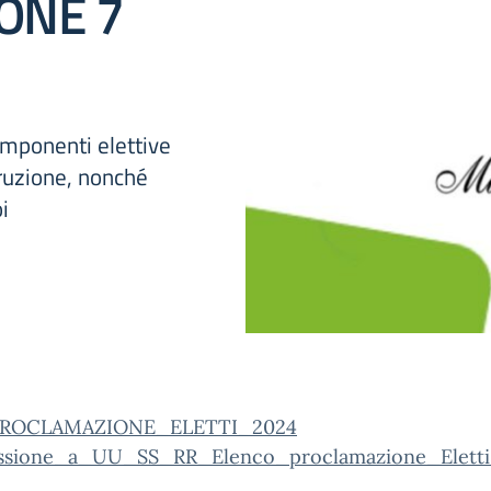
ONE 7
omponenti elettive
truzione, nonché
i
ROCLAMAZIONE_ELETTI_2024
ssione_a_UU_SS_RR_Elenco_proclamazione_Elett