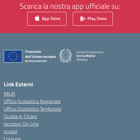
Scarica la nostra app ufficiale su:
App Store
Play Store
Istituto Comprensivo
Enrico Mattei
Matelica
— Visita la pagina iniziale della scuola
Link Esterni
MIUR
Ufficio Scolastico Regionale
Ufficio Scolastico Territoriale
Scuola in Chiaro
Iscrizioni On Line
Invalsi
Comune