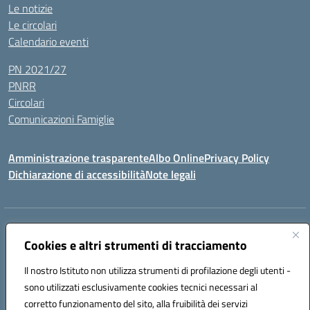
Le notizie
Le circolari
Calendario eventi
PN 2021/27
PNRR
Circolari
Comunicazioni Famiglie
Amministrazione trasparente
Albo Online
Privacy Policy
Dichiarazione di accessibilità
Note legali
Indirizzo:
Via Spontini 4 (sede provvisoria) 62024, MATELICA (MC)
Centralino:
Cookies e altri strumenti di tracciamento
(+39) 0737787634
Email:
mcic80700n@istruzione.it
Posta elettronica certificata (PEC):
mcic80700n@pec.istruzione.it
Il nostro Istituto non utilizza strumenti di profilazione degli utenti -
Codice fiscale: 92010940432
sono utilizzati esclusivamente cookies tecnici necessari al
Codice meccanografico:
MCIC80700N
corretto funzionamento del sito, alla fruibilità dei servizi