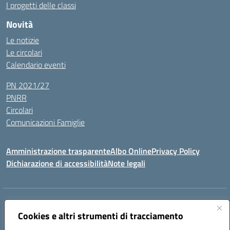
I progetti delle classi
Novità
Le notizie
Le circolari
Calendario eventi
PN 2021/27
PNRR
Circolari
Comunicazioni Famiglie
Amministrazione trasparente
Albo Online
Privacy Policy
Dichiarazione di accessibilità
Note legali
Indirizzo:
Via Spontini 4 (sede provvisoria) 62024, MATELICA (MC)
Centralino:
Cookies e altri strumenti di tracciamento
(+39) 0737787634
Email:
mcic80700n@istruzione.it
Posta elettronica certificata (PEC):
mcic80700n@pec.istruzione.it