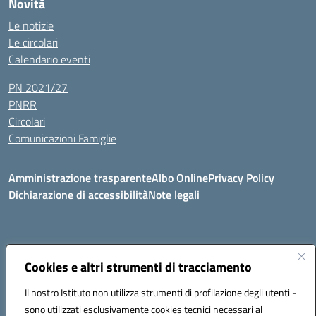
Novità
Le notizie
Le circolari
Calendario eventi
PN 2021/27
PNRR
Circolari
Comunicazioni Famiglie
Amministrazione trasparente
Albo Online
Privacy Policy
Dichiarazione di accessibilità
Note legali
Indirizzo:
Via Spontini 4 (sede provvisoria) 62024, MATELICA (MC)
Centralino:
Cookies e altri strumenti di tracciamento
(+39) 0737787634
Email:
mcic80700n@istruzione.it
Posta elettronica certificata (PEC):
mcic80700n@pec.istruzione.it
Il nostro Istituto non utilizza strumenti di profilazione degli utenti -
Codice fiscale: 92010940432
sono utilizzati esclusivamente cookies tecnici necessari al