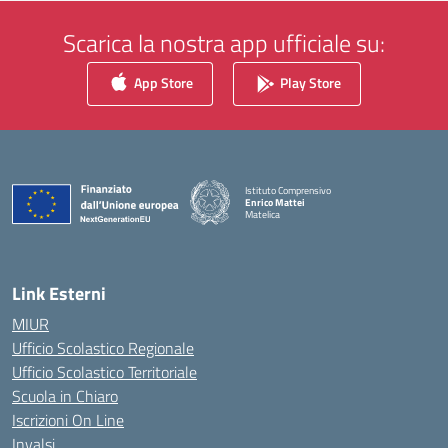
Scarica la nostra app ufficiale su:
App Store
Play Store
Istituto Comprensivo
Enrico Mattei
Matelica
— Visita la pagina iniziale della scuola
Link Esterni
MIUR
Ufficio Scolastico Regionale
Ufficio Scolastico Territoriale
Scuola in Chiaro
Iscrizioni On Line
Invalsi