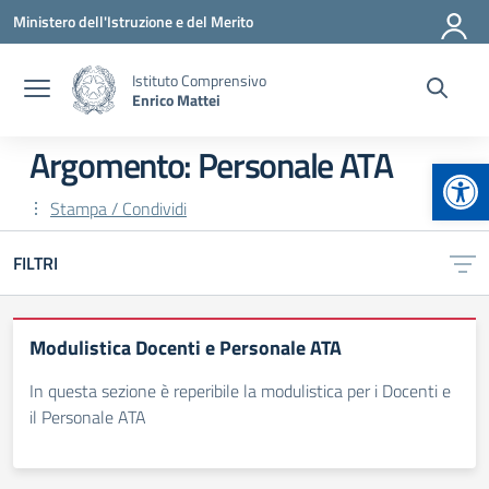
Vai ai contenuti
Vai al menu di navigazione
Vai al footer
Ministero dell'Istruzione e del Merito
Istituto Comprensivo
Enrico Mattei
Argomento: Personale ATA
Apr
Stampa / Condividi
FILTRI
Modulistica Docenti e Personale ATA
In questa sezione è reperibile la modulistica per i Docenti e
il Personale ATA