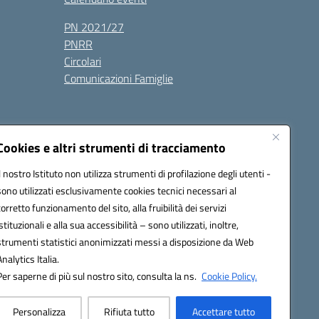
PN 2021/27
PNRR
Circolari
Comunicazioni Famiglie
Cookies e altri strumenti di tracciamento
Il nostro Istituto non utilizza strumenti di profilazione degli utenti -
ic80700n@pec.istruzione.it
sono utilizzati esclusivamente cookies tecnici necessari al
corretto funzionamento del sito, alla fruibilità dei servizi
istituzionali e alla sua accessibilità – sono utilizzati, inoltre,
strumenti statistici anonimizzati messi a disposizione da Web
Analytics Italia.
Per saperne di più sul nostro sito, consulta la ns.
Cookie Policy.
Personalizza
Rifiuta tutto
Accettare tutto