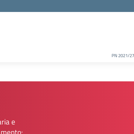
PN 2021/2
aria e
amento: