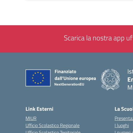
Scarica la nostra app uff
Is
E
M
— 
Link Esterni
La Scuo
MIUR
Presenta
Ufficio Scolastico Regionale
I luoghi
Ufficio Scolastico Territoriale
I numeri 