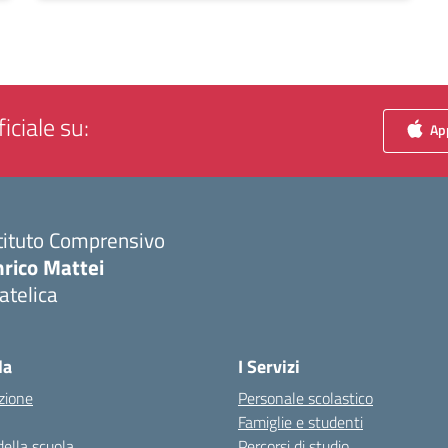
iciale su:
App
tituto Comprensivo
nrico Mattei
atelica
Visita la pagina iniziale della scuola
la
I Servizi
zione
Personale scolastico
Famiglie e studenti
della scuola
Percorsi di studio