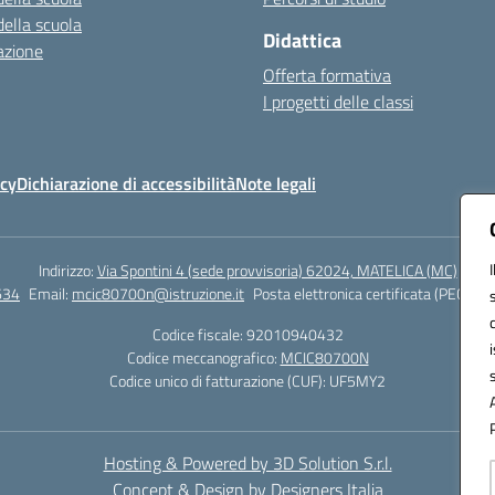
della scuola
Didattica
azione
Offerta formativa
I progetti delle classi
icy
Dichiarazione di accessibilità
Note legali
Indirizzo:
Via Spontini 4 (sede provvisoria) 62024, MATELICA (MC)
634
Email:
mcic80700n@istruzione.it
Posta elettronica certificata (PEC):
mc
Codice fiscale: 92010940432
Codice meccanografico:
MCIC80700N
Codice unico di fatturazione (CUF): UF5MY2
Hosting & Powered by 3D Solution S.r.l.
Concept & Design by Designers Italia