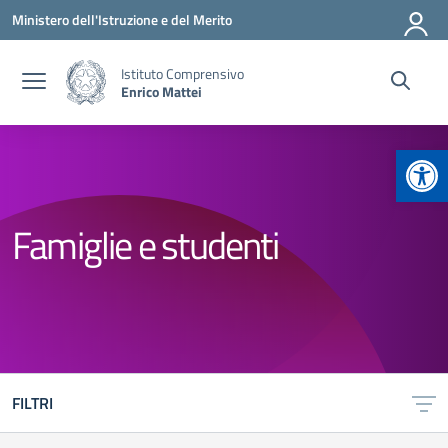
Vai ai contenuti
Vai al menu di navigazione
Vai al footer
Ministero dell'Istruzione e del Merito
Istituto Comprensivo
Enrico Mattei
Apr
Famiglie e studenti
FILTRI