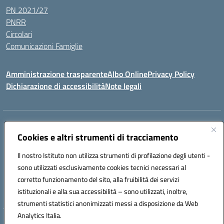
PN 2021/27
PNRR
Circolari
Comunicazioni Famiglie
Amministrazione trasparente
Albo Online
Privacy Policy
Dichiarazione di accessibilità
Note legali
Indirizzo:
Via Spontini 4 (sede provvisoria) 62024, MATELICA (MC)
Centralino:
Cookies e altri strumenti di tracciamento
(+39) 0737787634
Email:
mcic80700n@istruzione.it
Posta elettronica certificata (PEC):
mcic80700n@pec.istruzione.it
Il nostro Istituto non utilizza strumenti di profilazione degli utenti -
Codice fiscale: 92010940432
sono utilizzati esclusivamente cookies tecnici necessari al
Codice meccanografico:
MCIC80700N
corretto funzionamento del sito, alla fruibilità dei servizi
Codice unico di fatturazione (CUF): UF5MY2
istituzionali e alla sua accessibilità – sono utilizzati, inoltre,
strumenti statistici anonimizzati messi a disposizione da Web
Analytics Italia.
Hosting & Powered by 3D Solution S.r.l.