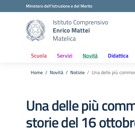
Vai ai contenuti
Vai al menu di navigazione
Vai al footer
Ministero dell'Istruzione e del Merito
Istituto Comprensivo
Enrico Mattei
Matelica
Scuola
Servizi
Novità
Didattica
Home
Novità
Notizie
Una delle più commov
Una delle più com
storie del 16 ottob