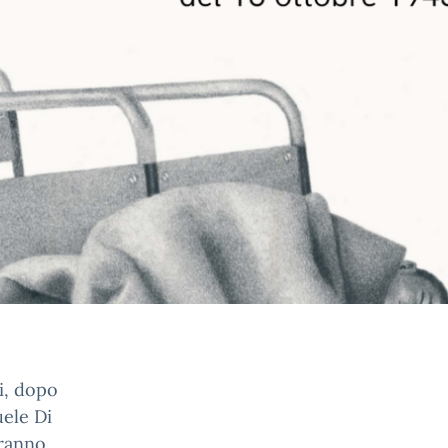
i, dopo
ele Di
tranno