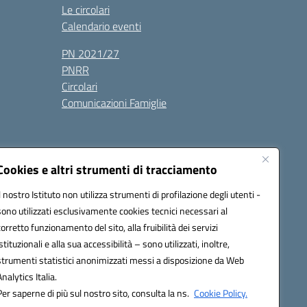
Le circolari
Calendario eventi
PN 2021/27
PNRR
Circolari
Comunicazioni Famiglie
Cookies e altri strumenti di tracciamento
Il nostro Istituto non utilizza strumenti di profilazione degli utenti -
ic80700n@pec.istruzione.it
sono utilizzati esclusivamente cookies tecnici necessari al
corretto funzionamento del sito, alla fruibilità dei servizi
istituzionali e alla sua accessibilità – sono utilizzati, inoltre,
strumenti statistici anonimizzati messi a disposizione da Web
Analytics Italia.
Per saperne di più sul nostro sito, consulta la ns.
Cookie Policy.