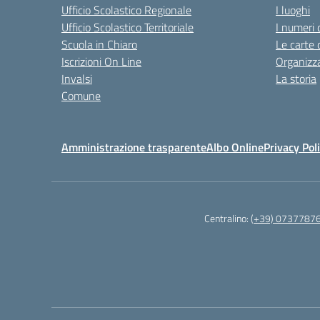
Ufficio Scolastico Regionale
I luoghi
Ufficio Scolastico Territoriale
I numeri 
Scuola in Chiaro
Le carte 
Iscrizioni On Line
Organizz
Invalsi
La storia
Comune
Amministrazione trasparente
Albo Online
Privacy Pol
Centralino:
(+39) 0737787