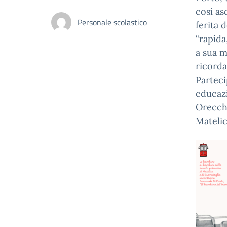
così as
Personale scolastico
ferita 
“rapida
a sua m
ricorda
Parteci
educazi
Orecchi
Matelic