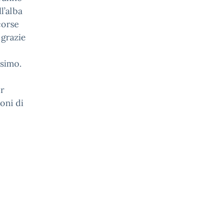
l’alba
corse
 grazie
ssimo.
er
oni di