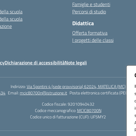
Famiglie e studenti
della scuola
Percorsi di studio
della scuola
Didattica
azione
Offerta formativa
I progetti delle classi
icy
Dichiarazione di accessibilità
Note legali
Indirizzo:
Via Spontini 4 (sede provvisoria) 62024, MATELICA (MC)
634
Email:
mcic80700n@istruzione.it
Posta elettronica certificata (PEC):
mc
Codice fiscale: 92010940432
Codice meccanografico:
MCIC80700N
Codice unico di fatturazione (CUF): UF5MY2