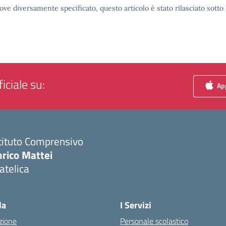
ove diversamente specificato, questo articolo è stato rilasciato sott
iciale su:
App
tituto Comprensivo
nrico Mattei
atelica
Visita la pagina iniziale della scuola
la
I Servizi
zione
Personale scolastico