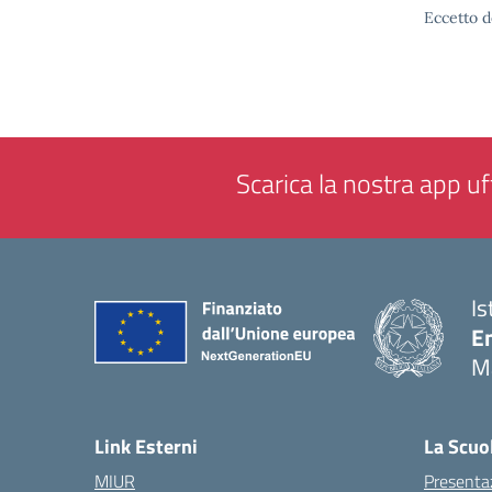
Eccetto d
Scarica la nostra app uff
Is
E
M
— 
Link Esterni
La Scuo
MIUR
Presenta