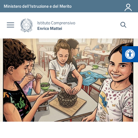
Vai ai contenuti
Vai al menu di navigazione
Vai al footer
Ministero dell'Istruzione e del Merito
Istituto Comprensivo
Enrico Mattei
Apr