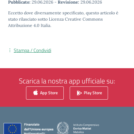
Pubblicato:
29.06.2026
-
Revisione:
29.06.2026
Eccetto dove diversamente specificato, questo articolo è
stato rilasciato sotto Licenza Creative Commons
Attribuzione 4.0 Italia.
Stampa / Condividi
Scarica la nostra app ufficiale su:
App Store
Play Store
Istituto Comprensivo
Enrico Mattei
Matelica