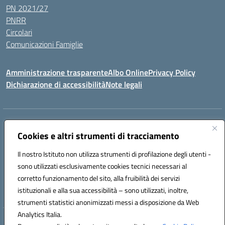
PN 2021/27
PNRR
Circolari
Comunicazioni Famiglie
Amministrazione trasparente
Albo Online
Privacy Policy
Dichiarazione di accessibilità
Note legali
Indirizzo:
Via Spontini 4 (sede provvisoria) 62024, MATELICA (MC)
Centralino:
Cookies e altri strumenti di tracciamento
(+39) 0737787634
Email:
mcic80700n@istruzione.it
Posta elettronica certificata (PEC):
mcic80700n@pec.istruzione.it
Il nostro Istituto non utilizza strumenti di profilazione degli utenti -
Codice fiscale: 92010940432
sono utilizzati esclusivamente cookies tecnici necessari al
Codice meccanografico:
MCIC80700N
corretto funzionamento del sito, alla fruibilità dei servizi
Codice unico di fatturazione (CUF): UF5MY2
istituzionali e alla sua accessibilità – sono utilizzati, inoltre,
strumenti statistici anonimizzati messi a disposizione da Web
Analytics Italia.
Hosting & Powered by 3D Solution S.r.l.