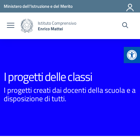
Vai ai contenuti
Vai al menu di navigazione
Vai al footer
Ministero dell'Istruzione e del Merito
Istituto Comprensivo
Enrico Mattei
Apr
I progetti delle classi
I progetti creati dai docenti della scuola e a
disposizione di tutti.