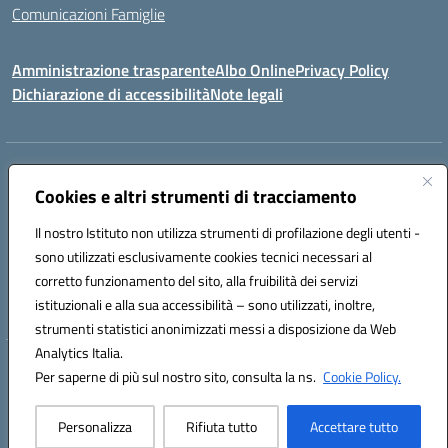
Comunicazioni Famiglie
Amministrazione trasparente
Albo Online
Privacy Policy
Dichiarazione di accessibilità
Note legali
Indirizzo:
Via Spontini 4 (sede provvisoria) 62024, MATELICA (MC)
Centralino:
Cookies e altri strumenti di tracciamento
(+39) 0737787634
Email:
mcic80700n@istruzione.it
Posta elettronica certificata (PEC):
mcic80700n@pec.istruzione.it
Il nostro Istituto non utilizza strumenti di profilazione degli utenti -
Codice fiscale: 92010940432
sono utilizzati esclusivamente cookies tecnici necessari al
Codice meccanografico:
MCIC80700N
corretto funzionamento del sito, alla fruibilità dei servizi
Codice unico di fatturazione (CUF): UF5MY2
istituzionali e alla sua accessibilità – sono utilizzati, inoltre,
strumenti statistici anonimizzati messi a disposizione da Web
Analytics Italia.
Hosting & Powered by 3D Solution S.r.l.
Per saperne di più sul nostro sito, consulta la ns.
Cookie Policy.
Concept & Design by Designers Italia
Personalizza
Rifiuta tutto
Accettare tutto