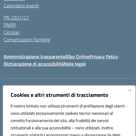
Calendario eventi
PN 2021/27
PNRR
Circolari
Comunicazioni Famiglie
Amministrazione trasparente
Albo Online
Privacy Policy
Dichiarazione di accessibilità
Note legali
Indirizzo:
Via Spontini 4 (sede provvisoria) 62024, MATELICA (MC)
Centralino:
Cookies e altri strumenti di tracciamento
(+39) 0737787634
Email:
mcic80700n@istruzione.it
Posta elettronica certificata (PEC):
mcic80700n@pec.istruzione.it
Il nostro Istituto non utilizza strumenti di profilazione degli utenti -
Codice fiscale: 92010940432
sono utilizzati esclusivamente cookies tecnici necessari al
Codice meccanografico:
MCIC80700N
corretto funzionamento del sito, alla fruibilità dei servizi
Codice unico di fatturazione (CUF): UF5MY2
istituzionali e alla sua accessibilità – sono utilizzati, inoltre,
strumenti statistici anonimizzati messi a disposizione da Web