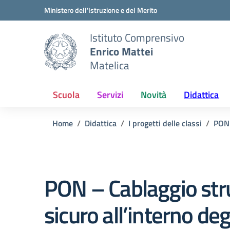
Vai ai contenuti
Vai al menu di navigazione
Vai al footer
Ministero dell'Istruzione e del Merito
Istituto Comprensivo
Enrico Mattei
Matelica
Scuola
Servizi
Novità
Didattica
Home
Didattica
I progetti delle classi
PON
PON – Cablaggio str
sicuro all’interno degl