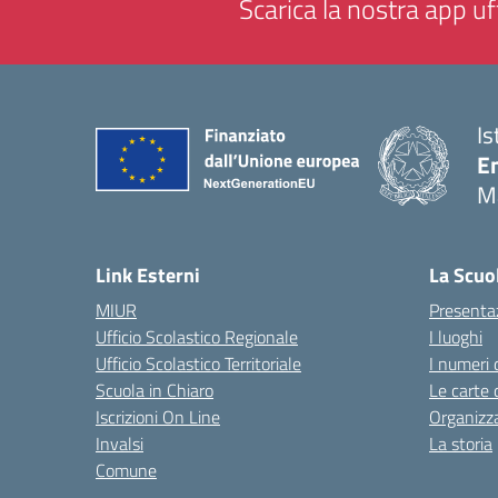
Scarica la nostra app uff
Is
E
M
— 
Link Esterni
La Scuo
MIUR
Presenta
Ufficio Scolastico Regionale
I luoghi
Ufficio Scolastico Territoriale
I numeri 
Scuola in Chiaro
Le carte 
Iscrizioni On Line
Organizz
Invalsi
La storia
Comune