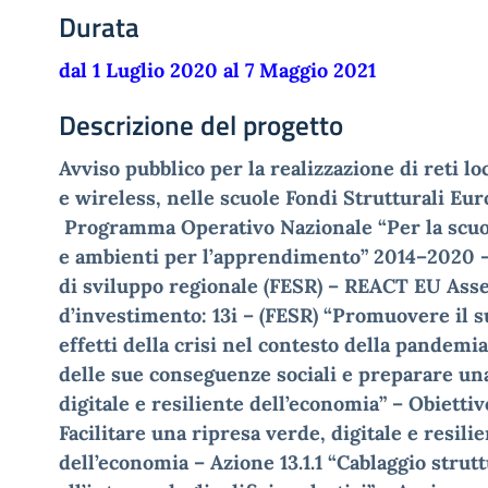
Durata
dal 1 Luglio 2020 al 7 Maggio 2021
Descrizione del progetto
Avviso pubblico per la realizzazione di reti
lo
e
wireless
,
nelle scuole
Fondi Strutturali Eu
Programma Operativo Nazionale “Per la scu
e
ambienti per l’apprendimento” 2014
–
2020
di
sviluppo regionale (FESR)
–
REACT EU
Ass
d
’
investimento:
13i
–
(
FESR) “Promuovere il 
effetti della crisi nel contesto della
pandemia
delle sue conseguenze sociali e preparare un
digitale e resiliente
dell’economia
”
–
Obiettiv
Facilitare una ripres
a verde, digitale e resili
dell’economia
–
Azione
13.1.1
“Cablaggio strutt