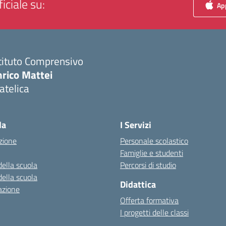
iciale su:
App
tituto Comprensivo
nrico Mattei
atelica
Visita la pagina iniziale della scuola
la
I Servizi
zione
Personale scolastico
Famiglie e studenti
della scuola
Percorsi di studio
della scuola
Didattica
azione
Offerta formativa
I progetti delle classi