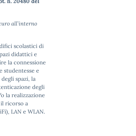
rot. n. 20480 del
curo all’interno
ifici scolastici di
pazi didattici e
ire la connessione
le studentesse e
 degli spazi, la
tenticazione degli
o la realizzazione
il ricorso a
WiFi), LAN e WLAN.