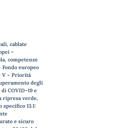
cali, cablate
ropei
–
ola, competenze
–
Fondo europeo
e V
–
P
riorità
superamento degli
 di COVID
–
19 e
a ripresa verde,
o specifico
13.1:
ente
urato e sicuro