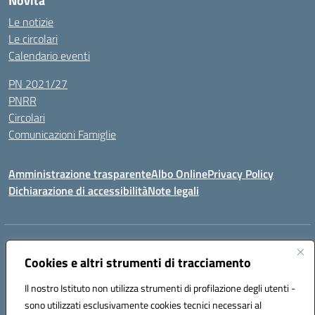
Novità
Le notizie
Le circolari
Calendario eventi
PN 2021/27
PNRR
Circolari
Comunicazioni Famiglie
Amministrazione trasparente
Albo Online
Privacy Policy
Dichiarazione di accessibilità
Note legali
Indirizzo:
Via Spontini 4 (sede provvisoria) 62024, MATELICA (MC)
Centralino:
Cookies e altri strumenti di tracciamento
(+39) 0737787634
Email:
mcic80700n@istruzione.it
Posta elettronica certificata (PEC):
mcic80700n@pec.istruzione.it
Il nostro Istituto non utilizza strumenti di profilazione degli utenti -
Codice fiscale: 92010940432
sono utilizzati esclusivamente cookies tecnici necessari al