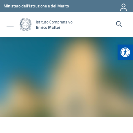
Vai ai contenuti
Vai al menu di navigazione
Vai al footer
Ministero dell'Istruzione e del Merito
Istituto Comprensivo
Enrico Mattei
Apr