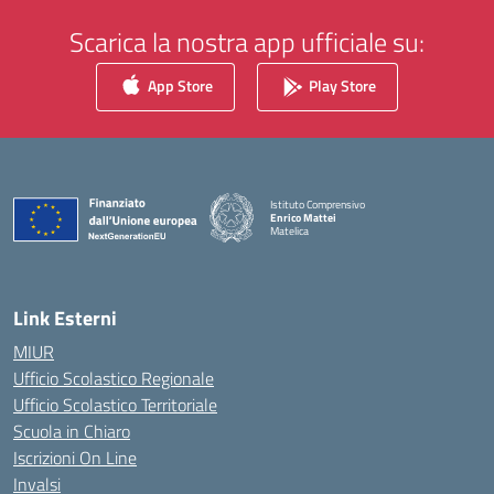
Scarica la nostra app ufficiale su:
App Store
Play Store
Istituto Comprensivo
Enrico Mattei
Matelica
— Visita la pagina iniziale della scuola
Link Esterni
MIUR
Ufficio Scolastico Regionale
Ufficio Scolastico Territoriale
Scuola in Chiaro
Iscrizioni On Line
Invalsi