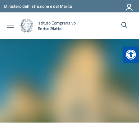
Vai ai contenuti
Vai al menu di navigazione
Vai al footer
Ministero dell'Istruzione e del Merito
Istituto Comprensivo
Enrico Mattei
Apr