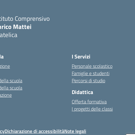
tituto Comprensivo
nrico Mattei
atelica
Visita la pagina iniziale della scuola
la
I Servizi
zione
Personale scolastico
Famiglie e studenti
della scuola
Percorsi di studio
della scuola
Didattica
azione
Offerta formativa
I progetti delle classi
icy
Dichiarazione di accessibilità
Note legali