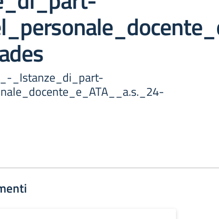
e_di_part-
l_personale_docente
pades
3_-_Istanze_di_part-
onale_docente_e_ATA__a.s._24-
menti