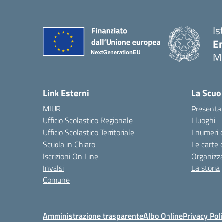
Is
E
M
— 
Link Esterni
La Scuo
MIUR
Presenta
Ufficio Scolastico Regionale
I luoghi
Ufficio Scolastico Territoriale
I numeri 
Scuola in Chiaro
Le carte 
Iscrizioni On Line
Organizz
Invalsi
La storia
Comune
Amministrazione trasparente
Albo Online
Privacy Pol