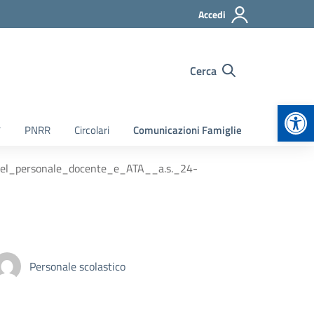
Accedi
Cerca
Apr
7
PNRR
Circolari
Comunicazioni Famiglie
del_personale_docente_e_ATA__a.s._24-
Personale scolastico