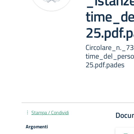
_Istanz
time_de
25.pdf.
Circolare_n._7
time_del_pers
25.pdf.pades
Stampa / Condividi
Docu
Argomenti