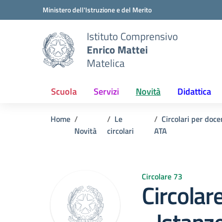
Vai ai contenuti
Vai al menu di navigazione
Vai al footer
Ministero dell'Istruzione e del Merito
Istituto Comprensivo
Enrico Mattei
Matelica
Scuola
Servizi
Novità
Didattica
Home
Le
Circolari per doce
Novità
circolari
ATA
Circolare 73
Circola