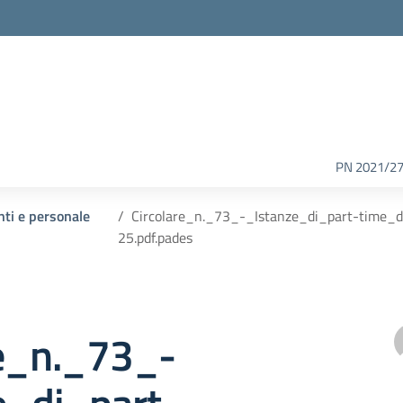
PN 2021/2
nti e personale
Circolare_n._73_-_Istanze_di_part-time_
25.pdf.pades
re_n._73_-