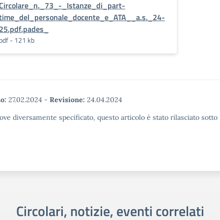
Circolare_n._73_-_Istanze_di_part-
time_del_personale_docente_e_ATA__a.s._24-
25.pdf.pades_
pdf - 121 kb
o:
27.02.2024
-
Revisione:
24.04.2024
ove diversamente specificato, questo articolo è stato rilasciato sott
Circolari, notizie, eventi correlati