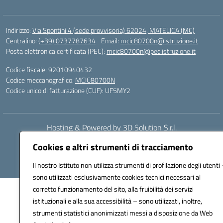
Indirizzo:
Via Spontini 4 (sede provvisoria) 62024, MATELICA (MC)
Centralino:
(+39) 0737787634
Email:
mcic80700n@istruzione.it
Posta elettronica certificata (PEC):
mcic80700n@pec.istruzione.it
Codice fiscale: 92010940432
Codice meccanografico:
MCIC80700N
Codice unico di fatturazione (CUF): UF5MY2
Hosting & Powered by 3D Solution S.r.l.
Concept & Design by Designers Italia
Cookies e altri strumenti di tracciamento
Il nostro Istituto non utilizza strumenti di profilazione degli utenti 
sono utilizzati esclusivamente cookies tecnici necessari al
corretto funzionamento del sito, alla fruibilità dei servizi
istituzionali e alla sua accessibilità – sono utilizzati, inoltre,
strumenti statistici anonimizzati messi a disposizione da Web