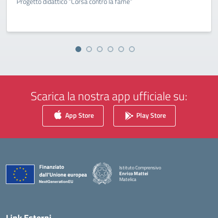
Progetto didattico “Corsa contro la fame”
Scarica la nostra app ufficiale su:
App Store
Play Store
Istituto Comprensivo
Enrico Mattei
Matelica
— Visita la pagina iniziale della scuola
Link Esterni