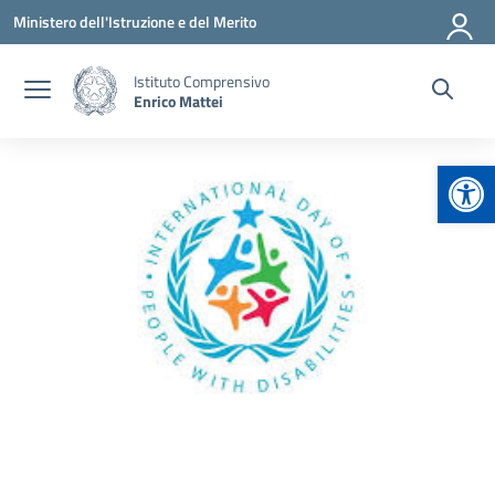
Vai ai contenuti
Vai al menu di navigazione
Vai al footer
Ministero dell'Istruzione e del Merito
Istituto Comprensivo
Enrico Mattei
Apr