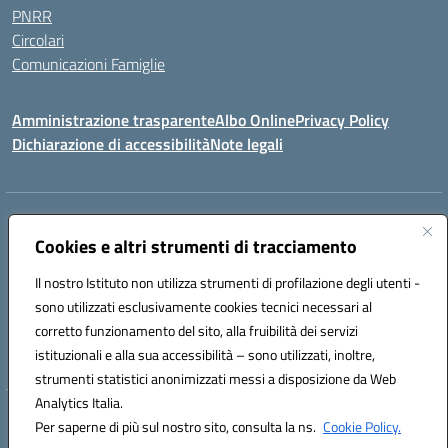
PNRR
Circolari
Comunicazioni Famiglie
Amministrazione trasparente
Albo Online
Privacy Policy
Dichiarazione di accessibilità
Note legali
Indirizzo:
Via Spontini 4 (sede provvisoria) 62024, MATELICA (MC)
Centralino:
(+39) 0737787634
Email:
mcic80700n@istruzione.it
Cookies e altri strumenti di tracciamento
Posta elettronica certificata (PEC):
mcic80700n@pec.istruzione.it
Il nostro Istituto non utilizza strumenti di profilazione degli utenti -
Codice fiscale: 92010940432
sono utilizzati esclusivamente cookies tecnici necessari al
Codice meccanografico:
MCIC80700N
corretto funzionamento del sito, alla fruibilità dei servizi
Codice unico di fatturazione (CUF): UF5MY2
istituzionali e alla sua accessibilità – sono utilizzati, inoltre,
strumenti statistici anonimizzati messi a disposizione da Web
Analytics Italia.
Hosting & Powered by 3D Solution S.r.l.
Per saperne di più sul nostro sito, consulta la ns.
Cookie Policy.
Concept & Design by Designers Italia