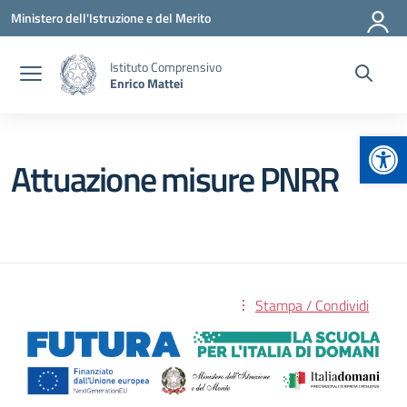
Vai ai contenuti
Vai al menu di navigazione
Vai al footer
Ministero dell'Istruzione e del Merito
Istituto Comprensivo
Enrico Mattei
Apr
Attuazione misure PNRR
Stampa / Condividi