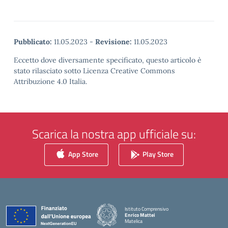
Pubblicato:
11.05.2023
-
Revisione:
11.05.2023
Eccetto dove diversamente specificato, questo articolo è
stato rilasciato sotto Licenza Creative Commons
Attribuzione 4.0 Italia.
Scarica la nostra app ufficiale su:
App Store
Play Store
Istituto Comprensivo
Enrico Mattei
Matelica
— Visita la pagina iniziale della scuola