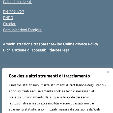
Calendario eventi
PN 2021/27
PNRR
Circolari
Comunicazioni Famiglie
Amministrazione trasparente
Albo Online
Privacy Policy
Dichiarazione di accessibilità
Note legali
Indirizzo:
Via Spontini 4 (sede provvisoria) 62024, MATELICA (MC)
Centralino:
(+39) 0737787634
Email:
mcic80700n@istruzione.it
Cookies e altri strumenti di tracciamento
Posta elettronica certificata (PEC):
mcic80700n@pec.istruzione.it
Il nostro Istituto non utilizza strumenti di profilazione degli utenti -
Codice fiscale: 92010940432
sono utilizzati esclusivamente cookies tecnici necessari al
Codice meccanografico:
MCIC80700N
corretto funzionamento del sito, alla fruibilità dei servizi
Codice unico di fatturazione (CUF): UF5MY2
istituzionali e alla sua accessibilità – sono utilizzati, inoltre,
strumenti statistici anonimizzati messi a disposizione da Web