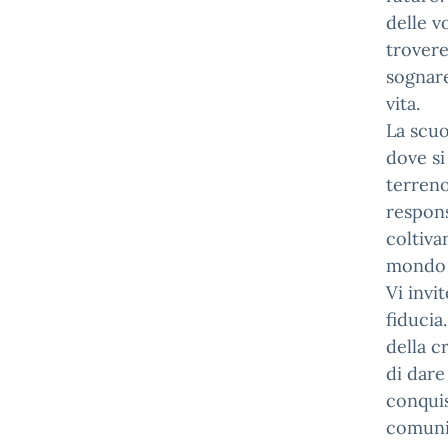
delle v
trovere
sognare
vita.
La scuo
dove si
terreno
respons
coltiva
mondo ad
Vi invi
fiducia
della c
di dare
conquis
comunit