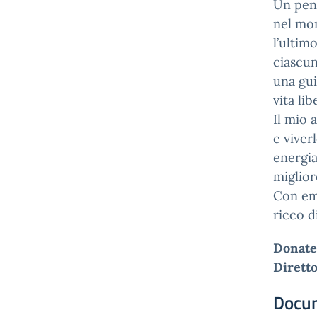
Un pens
nel mon
l’ultim
ciascun
una gui
vita li
Il mio 
e viver
energia
miglior
Con emo
ricco d
Donate
Diretto
Docu