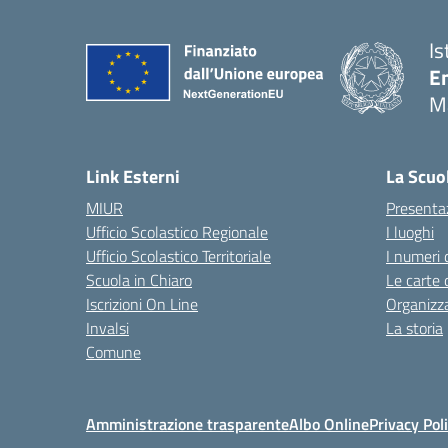
Is
E
M
— 
Link Esterni
La Scuo
MIUR
Presenta
Ufficio Scolastico Regionale
I luoghi
Ufficio Scolastico Territoriale
I numeri 
Scuola in Chiaro
Le carte 
Iscrizioni On Line
Organizz
Invalsi
La storia
Comune
Amministrazione trasparente
Albo Online
Privacy Pol