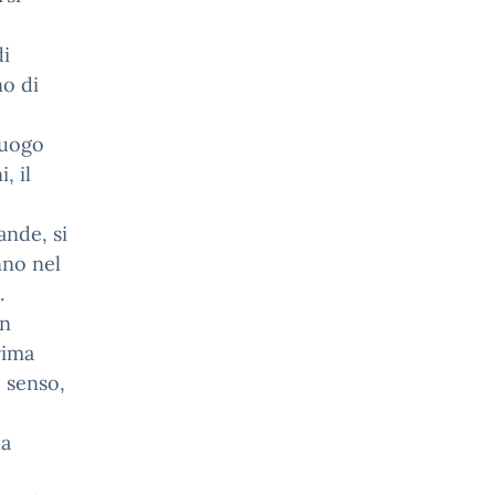
di
no di
luogo
, il
ande, si
nno nel
.
on
rima
 senso,
la