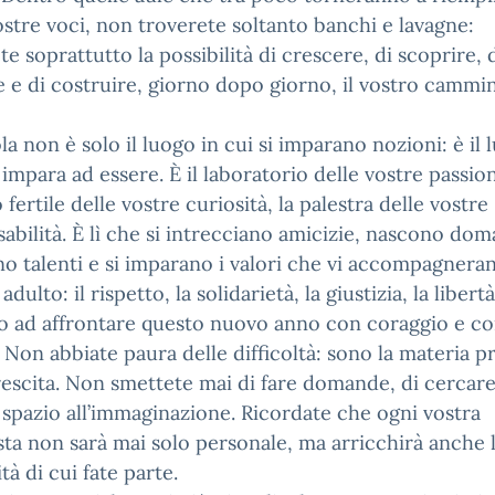
ostre voci, non troverete soltanto banchi e lavagne:
te soprattutto la possibilità di crescere, di scoprire, 
 e di costruire, giorno dopo giorno, il vostro cammi
la non è solo il luogo in cui si imparano nozioni: è il 
 impara ad essere. È il laboratorio delle vostre passioni
 fertile delle vostre curiosità, la palestra delle vostre
abilità. È lì che si intrecciano amicizie, nascono dom
no talenti e si imparano i valori che vi accompagnera
ulto: il rispetto, la solidarietà, la giustizia, la libertà
to ad affrontare questo nuovo anno con coraggio e c
. Non abbiate paura delle difficoltà: sono la materia p
rescita. Non smettete mai di fare domande, di cercare
 spazio all’immaginazione. Ricordate che ogni vostra
ta non sarà mai solo personale, ma arricchirà anche 
à di cui fate parte.