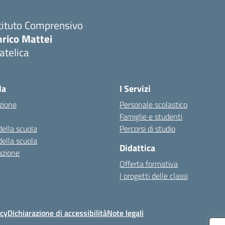
tituto Comprensivo
nrico Mattei
atelica
Visita la pagina iniziale della scuola
la
I Servizi
zione
Personale scolastico
Famiglie e studenti
della scuola
Percorsi di studio
della scuola
Didattica
azione
Offerta formativa
I progetti delle classi
icy
Dichiarazione di accessibilità
Note legali