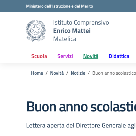
Vai ai contenuti
Vai al menu di navigazione
Vai al footer
Ministero dell'Istruzione e del Merito
Istituto Comprensivo
Enrico Mattei
Matelica
Scuola
Servizi
Novità
Didattica
Home
Novità
Notizie
Buon anno scolastico
Buon anno scolasti
Lettera aperta del Direttore Generale agl