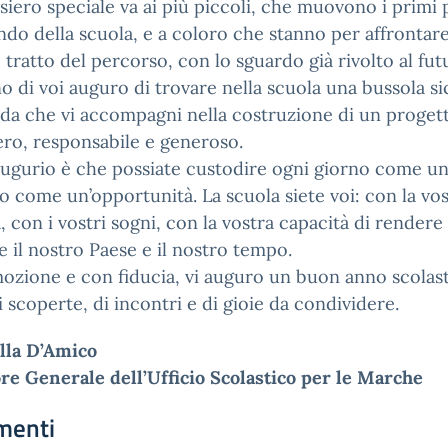
iero speciale va ai più piccoli, che muovono i primi 
do della scuola, e a coloro che stanno per affrontar
o tratto del percorso, con lo sguardo già rivolto al fut
o di voi auguro di trovare nella scuola una bussola si
da che vi accompagni nella costruzione di un progett
bero, responsabile e generoso.
augurio è che possiate custodire ogni giorno come u
lo come un’opportunità. La scuola siete voi: con la vo
, con i vostri sogni, con la vostra capacità di rendere
e il nostro Paese e il nostro tempo.
zione e con fiducia, vi auguro un buon anno scolast
i scoperte, di incontri e di gioie da condividere.
lla D’Amico
re Generale dell’Ufficio Scolastico per le Marche
menti