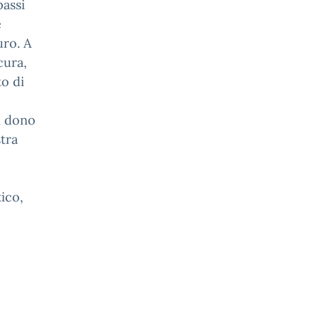
passi
e
uro. A
cura,
o di
n dono
stra
ico,