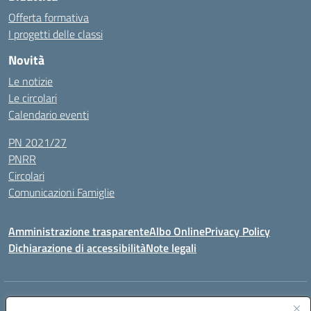
Offerta formativa
I progetti delle classi
Novità
Le notizie
Le circolari
Calendario eventi
PN 2021/27
PNRR
Circolari
Comunicazioni Famiglie
Amministrazione trasparente
Albo Online
Privacy Policy
Dichiarazione di accessibilità
Note legali
Indirizzo:
Via Spontini 4 (sede provvisoria) 62024, MATELICA (MC)