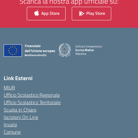
Scarica la nostra app ufficiale su:
App Store
Play Store
Istituto Comprensivo
Enrico Mattei
Matelica
— Visita la pagina iniziale della scuola
Link Esterni
MIUR
Ufficio Scolastico Regionale
Ufficio Scolastico Territoriale
Scuola in Chiaro
Iscrizioni On Line
Invalsi
Comune