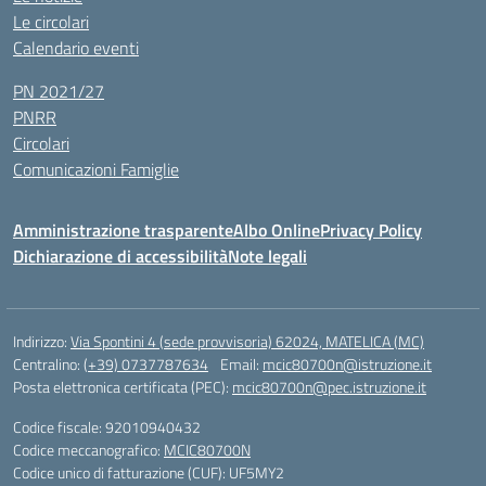
Le circolari
Calendario eventi
PN 2021/27
PNRR
Circolari
Comunicazioni Famiglie
Amministrazione trasparente
Albo Online
Privacy Policy
Dichiarazione di accessibilità
Note legali
Indirizzo:
Via Spontini 4 (sede provvisoria) 62024, MATELICA (MC)
Centralino:
(+39) 0737787634
Email:
mcic80700n@istruzione.it
Posta elettronica certificata (PEC):
mcic80700n@pec.istruzione.it
Codice fiscale: 92010940432
Codice meccanografico:
MCIC80700N
Codice unico di fatturazione (CUF): UF5MY2