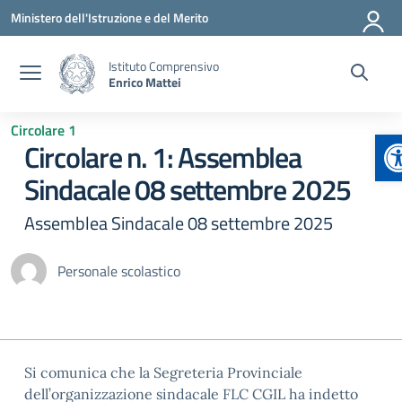
Vai ai contenuti
Vai al menu di navigazione
Vai al footer
Ministero dell'Istruzione e del Merito
Istituto Comprensivo
Enrico Mattei
Circolare 1
A
Circolare n. 1: Assemblea
Sindacale 08 settembre 2025
Assemblea Sindacale 08 settembre 2025
Personale scolastico
Si comunica che la Segreteria Provinciale
dell’organizzazione sindacale FLC CGIL ha indetto