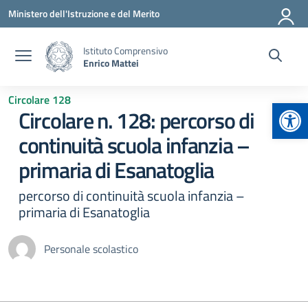
Vai ai contenuti
Vai al menu di navigazione
Vai al footer
Ministero dell'Istruzione e del Merito
Istituto Comprensivo
Enrico Mattei
Circolare 128
Apr
Circolare n. 128: percorso di
continuità scuola infanzia –
primaria di Esanatoglia
percorso di continuità scuola infanzia –
primaria di Esanatoglia
Personale scolastico