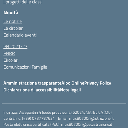
I progetti delle classi
Novità
Le notizie
Le circolari
Calendario eventi
PN 2021/27
PNRR
Circolari
Comunicazioni Famiglie
Amministrazione trasparente
Albo Online
Privacy Policy
Dichiarazione di accessibilità
Note legali
Indirizzo:
Via Spontini 4 (sede provvisoria) 62024, MATELICA (MC)
Centralino:
(+39) 0737787634
Email:
mcic80700n@istruzione.it
Posta elettronica certificata (PEC):
mcic80700n@pec.istruzione.it