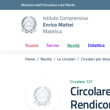
Vai ai contenuti
Vai al menu di navigazione
Vai al footer
Ministero dell'Istruzione e del Merito
Istituto Comprensivo
Enrico Mattei
Matelica
Scuola
Servizi
Novità
Didattica
Home
Novità
Le circolari
Circolari per doc
Circolare 137
Circolar
Rendicon