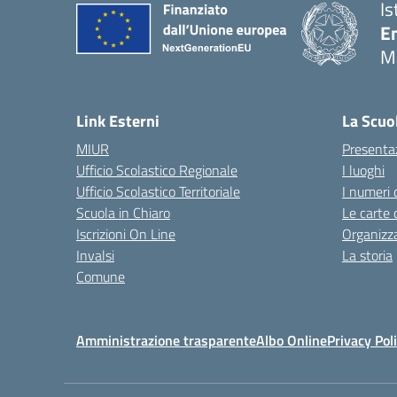
Is
E
M
— 
Link Esterni
La Scuo
MIUR
Presenta
Ufficio Scolastico Regionale
I luoghi
Ufficio Scolastico Territoriale
I numeri 
Scuola in Chiaro
Le carte 
Iscrizioni On Line
Organizz
Invalsi
La storia
Comune
Amministrazione trasparente
Albo Online
Privacy Pol