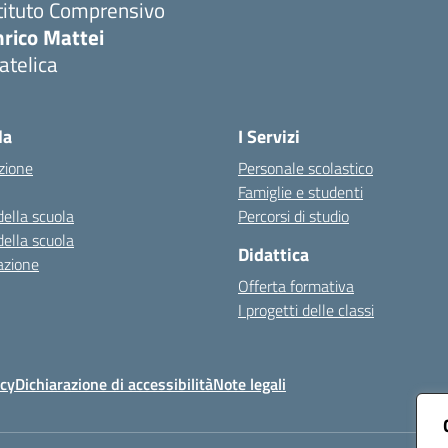
tituto Comprensivo
nrico Mattei
atelica
Visita la pagina iniziale della scuola
la
I Servizi
zione
Personale scolastico
Famiglie e studenti
della scuola
Percorsi di studio
della scuola
Didattica
azione
Offerta formativa
I progetti delle classi
icy
Dichiarazione di accessibilità
Note legali