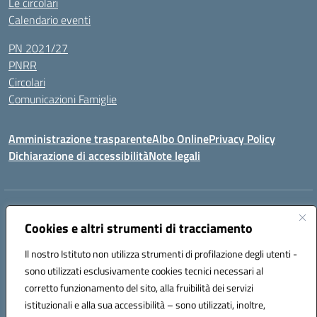
Le circolari
Calendario eventi
PN 2021/27
PNRR
Circolari
Comunicazioni Famiglie
Amministrazione trasparente
Albo Online
Privacy Policy
Dichiarazione di accessibilità
Note legali
Indirizzo:
Via Spontini 4 (sede provvisoria) 62024, MATELICA (MC)
Centralino:
Cookies e altri strumenti di tracciamento
(+39) 0737787634
Email:
mcic80700n@istruzione.it
Posta elettronica certificata (PEC):
mcic80700n@pec.istruzione.it
Il nostro Istituto non utilizza strumenti di profilazione degli utenti -
Codice fiscale: 92010940432
sono utilizzati esclusivamente cookies tecnici necessari al
Codice meccanografico:
MCIC80700N
corretto funzionamento del sito, alla fruibilità dei servizi
Codice unico di fatturazione (CUF): UF5MY2
istituzionali e alla sua accessibilità – sono utilizzati, inoltre,