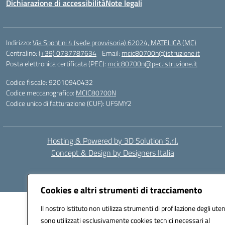
Dichiarazione di accessibilità
Note legali
Indirizzo:
Via Spontini 4 (sede provvisoria) 62024, MATELICA (MC)
Centralino:
(+39) 0737787634
Email:
mcic80700n@istruzione.it
Posta elettronica certificata (PEC):
mcic80700n@pec.istruzione.it
Codice fiscale: 92010940432
Codice meccanografico:
MCIC80700N
Codice unico di fatturazione (CUF): UF5MY2
Hosting & Powered by 3D Solution S.r.l.
Concept & Design by Designers Italia
Cookies e altri strumenti di tracciamento
Il nostro Istituto non utilizza strumenti di profilazione degli uten
sono utilizzati esclusivamente cookies tecnici necessari al