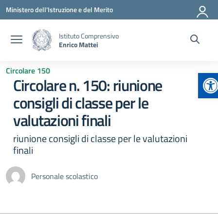
Vai ai contenuti
Vai al menu di navigazione
Vai al footer
Ministero dell'Istruzione e del Merito
Istituto Comprensivo
Enrico Mattei
Circolare 150
Ap
Circolare n. 150: riunione
consigli di classe per le
valutazioni finali
riunione consigli di classe per le valutazioni
finali
Personale scolastico