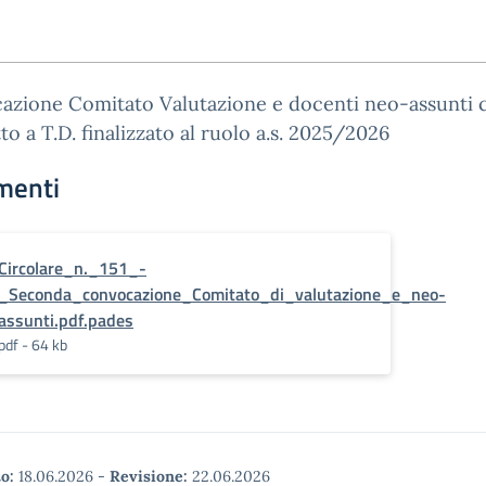
azione Comitato Valutazione e docenti neo-assunti 
to a T.D. finalizzato al ruolo a.s. 2025/2026
menti
Circolare_n._151_-
_Seconda_convocazione_Comitato_di_valutazione_e_neo-
assunti.pdf.pades
pdf - 64 kb
o:
18.06.2026
-
Revisione:
22.06.2026