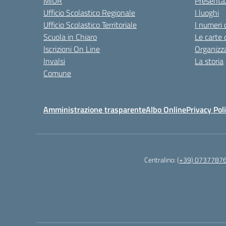
MIUR
Presenta
Ufficio Scolastico Regionale
I luoghi
Ufficio Scolastico Territoriale
I numeri 
Scuola in Chiaro
Le carte 
Iscrizioni On Line
Organizz
Invalsi
La storia
Comune
Amministrazione trasparente
Albo Online
Privacy Pol
Centralino:
(+39) 0737787