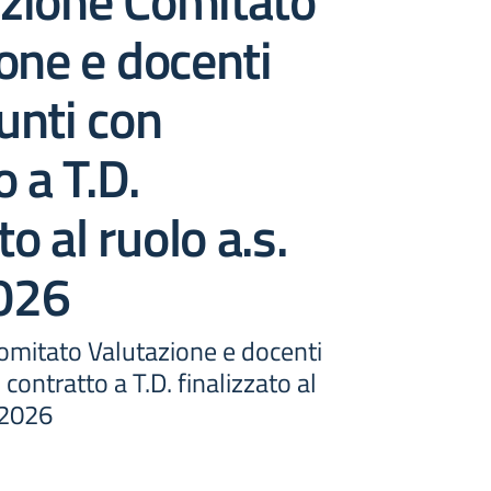
zione Comitato
one e docenti
unti con
o a T.D.
to al ruolo a.s.
026
mitato Valutazione e docenti
contratto a T.D. finalizzato al
/2026