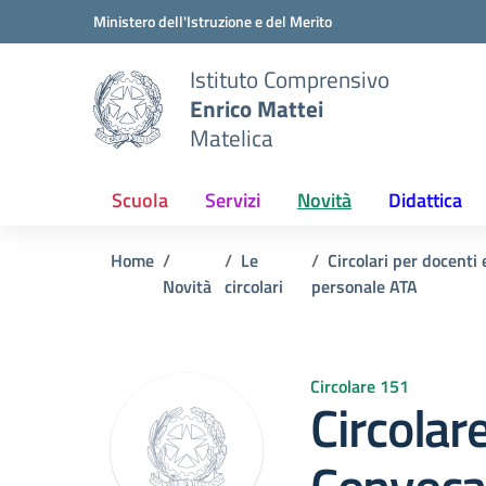
Vai ai contenuti
Vai al menu di navigazione
Vai al footer
Ministero dell'Istruzione e del Merito
Istituto Comprensivo
Enrico Mattei
Matelica
Scuola
Servizi
Novità
Didattica
Home
Le
Circolari per docenti 
Novità
circolari
personale ATA
Circolare 151
Circolar