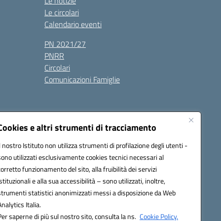
Le notizie
Le circolari
Calendario eventi
PN 2021/27
PNRR
Circolari
Comunicazioni Famiglie
Cookies e altri strumenti di tracciamento
Il nostro Istituto non utilizza strumenti di profilazione degli utenti -
ic80700n@pec.istruzione.it
sono utilizzati esclusivamente cookies tecnici necessari al
corretto funzionamento del sito, alla fruibilità dei servizi
istituzionali e alla sua accessibilità – sono utilizzati, inoltre,
strumenti statistici anonimizzati messi a disposizione da Web
Analytics Italia.
Per saperne di più sul nostro sito, consulta la ns.
Cookie Policy.