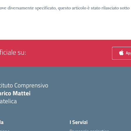
ove diversamente specificato, questo articolo è stato rilasciato sott
iciale su:
App
tituto Comprensivo
nrico Mattei
atelica
Visita la pagina iniziale della scuola
la
I Servizi