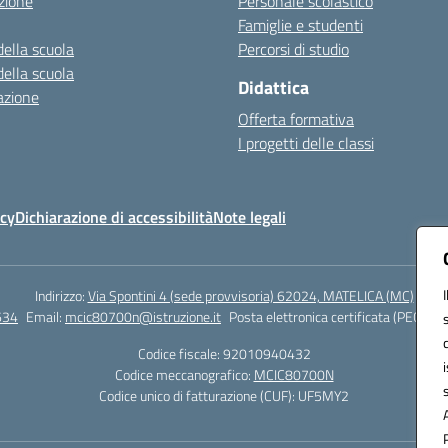
zione
Personale scolastico
Famiglie e studenti
della scuola
Percorsi di studio
della scuola
Didattica
azione
Offerta formativa
I progetti delle classi
icy
Dichiarazione di accessibilità
Note legali
Indirizzo:
Via Spontini 4 (sede provvisoria) 62024, MATELICA (MC)
634
Email:
mcic80700n@istruzione.it
Posta elettronica certificata (PEC):
mc
Codice fiscale: 92010940432
Codice meccanografico:
MCIC80700N
Codice unico di fatturazione (CUF): UF5MY2