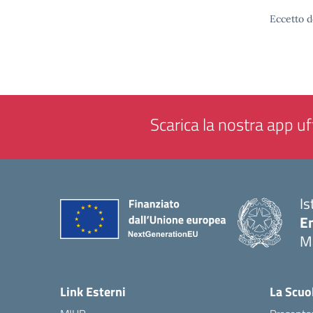
Eccetto d
Scarica la nostra app uff
Is
E
M
— 
Link Esterni
La Scuo