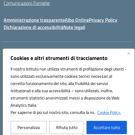
Comunicazioni Famiglie
Amministrazione trasparente
Albo Online
Privacy Policy
Dichiarazione di accessibilità
Note legali
Indirizzo:
Via Spontini 4 (sede provvisoria) 62024, MATELICA (MC)
Centralino:
Cookies e altri strumenti di tracciamento
(+39) 0737787634
Email:
mcic80700n@istruzione.it
Posta elettronica certificata (PEC):
mcic80700n@pec.istruzione.it
Il nostro Istituto non utilizza strumenti di profilazione degli utenti -
Codice fiscale: 92010940432
sono utilizzati esclusivamente cookies tecnici necessari al
Codice meccanografico:
MCIC80700N
corretto funzionamento del sito, alla fruibilità dei servizi
Codice unico di fatturazione (CUF): UF5MY2
istituzionali e alla sua accessibilità – sono utilizzati, inoltre,
strumenti statistici anonimizzati messi a disposizione da Web
Analytics Italia.
Hosting & Powered by 3D Solution S.r.l.
Per saperne di più sul nostro sito, consulta la ns.
Cookie Policy.
Concept & Design by Designers Italia
Personalizza
Rifiuta tutto
Accettare tutto