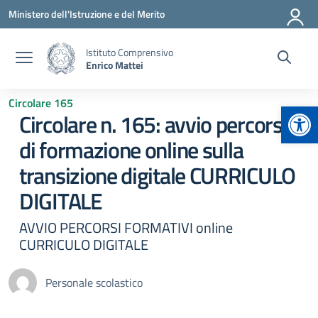
Vai ai contenuti
Vai al menu di navigazione
Vai al footer
Ministero dell'Istruzione e del Merito
Istituto Comprensivo
Enrico Mattei
Circolare 165
Apr
Circolare n. 165: avvio percorsi
di formazione online sulla
transizione digitale CURRICULO
DIGITALE
AVVIO PERCORSI FORMATIVI online
CURRICULO DIGITALE
Personale scolastico