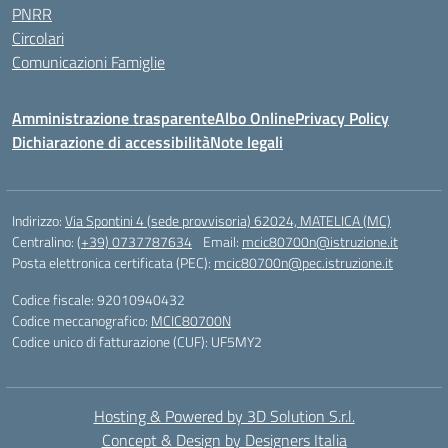
PNRR
Circolari
Comunicazioni Famiglie
Amministrazione trasparente
Albo Online
Privacy Policy
Dichiarazione di accessibilità
Note legali
Indirizzo:
Via Spontini 4 (sede provvisoria) 62024, MATELICA (MC)
Centralino:
(+39) 0737787634
Email:
mcic80700n@istruzione.it
Posta elettronica certificata (PEC):
mcic80700n@pec.istruzione.it
Codice fiscale: 92010940432
Codice meccanografico:
MCIC80700N
Codice unico di fatturazione (CUF): UF5MY2
Hosting & Powered by 3D Solution S.r.l.
Concept & Design by Designers Italia