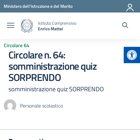
Vai ai contenuti
Vai al menu di navigazione
Vai al footer
Ministero dell'Istruzione e del Merito
Istituto Comprensivo
Enrico Mattei
Circolare 64
Apr
Circolare n. 64:
somministrazione quiz
SORPRENDO
somministrazione quiz SORPRENDO
Personale scolastico