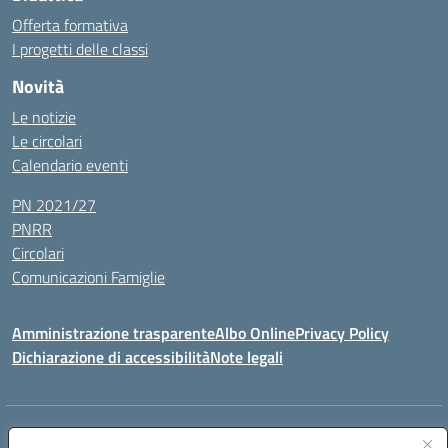
Offerta formativa
I progetti delle classi
Novità
Le notizie
Le circolari
Calendario eventi
PN 2021/27
PNRR
Circolari
Comunicazioni Famiglie
Amministrazione trasparente
Albo Online
Privacy Policy
Dichiarazione di accessibilità
Note legali
Indirizzo:
Via Spontini 4 (sede provvisoria) 62024, MATELICA (MC)