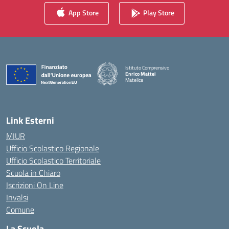
App Store
Play Store
Istituto Comprensivo
Enrico Mattei
Matelica
— Visita la pagina iniziale della scuola
Link Esterni
MIUR
Ufficio Scolastico Regionale
Ufficio Scolastico Territoriale
Scuola in Chiaro
Iscrizioni On Line
Invalsi
Comune
La Scuola