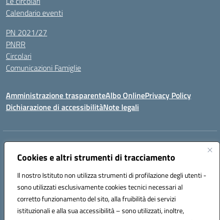
Le circolari
Calendario eventi
PN 2021/27
PNRR
Circolari
Comunicazioni Famiglie
Amministrazione trasparente
Albo Online
Privacy Policy
Dichiarazione di accessibilità
Note legali
Indirizzo:
Via Spontini 4 (sede provvisoria) 62024, MATELICA (MC)
Centralino:
Cookies e altri strumenti di tracciamento
(+39) 0737787634
Email:
mcic80700n@istruzione.it
Posta elettronica certificata (PEC):
mcic80700n@pec.istruzione.it
Il nostro Istituto non utilizza strumenti di profilazione degli utenti -
Codice fiscale: 92010940432
sono utilizzati esclusivamente cookies tecnici necessari al
Codice meccanografico:
MCIC80700N
corretto funzionamento del sito, alla fruibilità dei servizi
Codice unico di fatturazione (CUF): UF5MY2
istituzionali e alla sua accessibilità – sono utilizzati, inoltre,