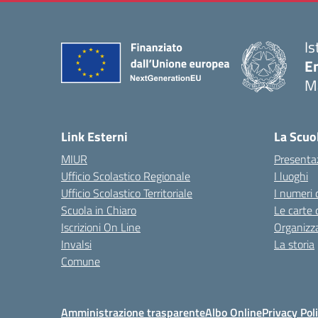
Is
E
M
— 
Link Esterni
La Scuo
MIUR
Presenta
Ufficio Scolastico Regionale
I luoghi
Ufficio Scolastico Territoriale
I numeri 
Scuola in Chiaro
Le carte 
Iscrizioni On Line
Organizz
Invalsi
La storia
Comune
Amministrazione trasparente
Albo Online
Privacy Pol