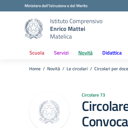
Vai ai contenuti
Vai al menu di navigazione
Vai al footer
Ministero dell'Istruzione e del Merito
Istituto Comprensivo
Enrico Mattei
Matelica
Scuola
Servizi
Novità
Didattica
Home
Novità
Le circolari
Circolari per doc
Circolare 73
Circolare
Convoca