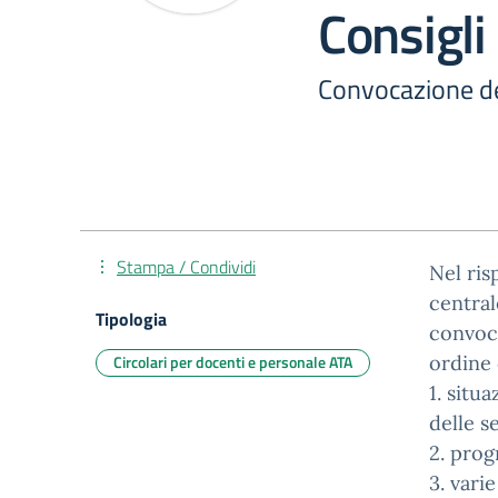
Consigli
Convocazione dei
Stampa / Condividi
Nel ris
central
Tipologia
convoca
Circolari per docenti e personale ATA
ordine 
1. situ
delle s
2. prog
3. vari