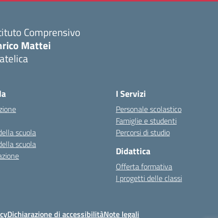
tituto Comprensivo
nrico Mattei
atelica
Visita la pagina iniziale della scuola
la
I Servizi
zione
Personale scolastico
Famiglie e studenti
della scuola
Percorsi di studio
della scuola
Didattica
azione
Offerta formativa
I progetti delle classi
icy
Dichiarazione di accessibilità
Note legali