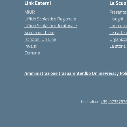
Link Esterni
La Scuo
MIUR
Presenta
Ufficio Scolastico Regionale
I luoghi
Ufficio Scolastico Territoriale
I numeri 
Scuola in Chiaro
Le carte 
Iscrizioni On Line
Organizz
Invalsi
La storia
Comune
Amministrazione trasparente
Albo Online
Privacy Pol
Centralino:
(+39) 0737787