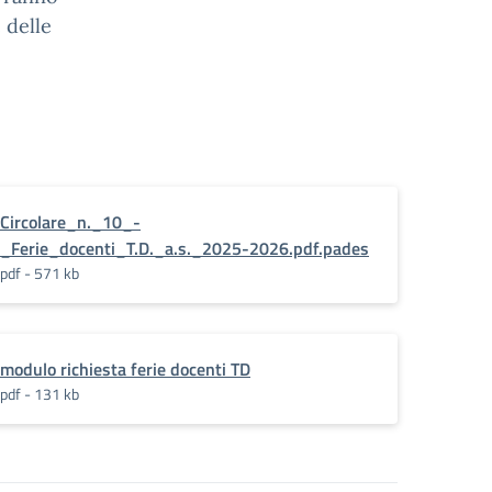
e delle
Circolare_n._10_-
_Ferie_docenti_T.D._a.s._2025-2026.pdf.pades
pdf - 571 kb
modulo richiesta ferie docenti TD
pdf - 131 kb