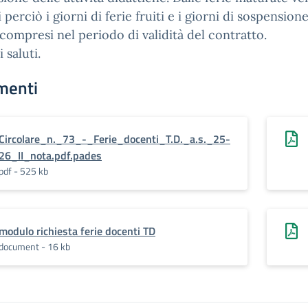
 perciò i giorni di ferie fruiti e i giorni di sospension
 compresi nel periodo di validità del contratto.
 saluti.
menti
Circolare_n._73_-_Ferie_docenti_T.D._a.s._25-
26_II_nota.pdf.pades
pdf - 525 kb
modulo richiesta ferie docenti TD
document - 16 kb