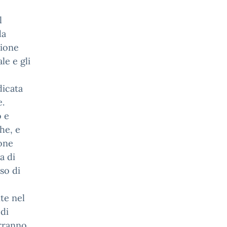
e
l
da
sione
le e gli
dicata
e.
o e
he, e
ione
a di
so di
te nel
 di
erranno