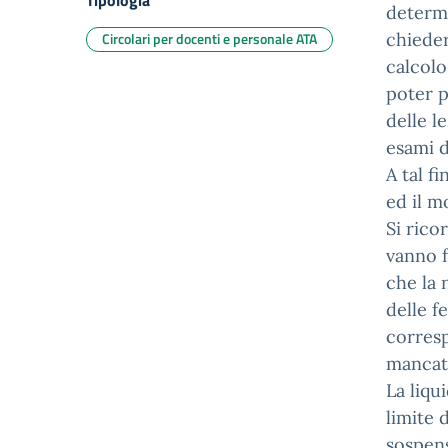
Tipologia
determi
Circolari per docenti e personale ATA
chieder
calcolo
poter p
delle l
esami d
A tal f
ed il m
Si rico
vanno f
che la 
delle f
corresp
mancat
La liqu
limite 
sospens