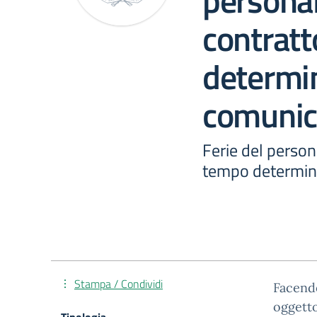
persona
contrat
determin
comunic
Ferie del person
tempo determina
Stampa / Condividi
Facendo
oggetto