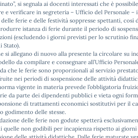
nato”, si segnala ai docenti interessati che è possibil
e e verificare in segreteria – Ufficio del Personale – i
 delle ferie e delle festività soppresse spettanti, così 
rodurre istanza di ferie durante il periodo di sospen
ezioni (escludendo i giorni previsti per lo scrutinio fina
i Stato).
ine si allegano di nuovo alla presente la circolare su in
odello da compilare e consegnare all’Ufficio Personal
rda che le ferie sono proporzionali al servizio prestat
ruite nei periodi di sospensione delle attività didattic
norma vigente in materia prevede l’obbligatoria fruiz
erie da parte dei dipendenti pubblici e vieta ogni form
onsione di trattamenti economici sostitutivi per il ca
o godimento delle stesse.
idazione delle ferie non godute spetterà esclusivamen
di quelle non godibili per incapienza rispetto ai giorni
ione delle attività didattiche. Dalle ferie maturate v