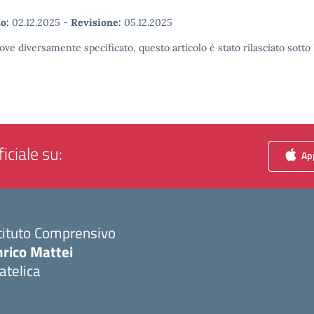
o:
02.12.2025
-
Revisione:
05.12.2025
ove diversamente specificato, questo articolo è stato rilasciato sott
iciale su:
App
tituto Comprensivo
nrico Mattei
atelica
Visita la pagina iniziale della scuola