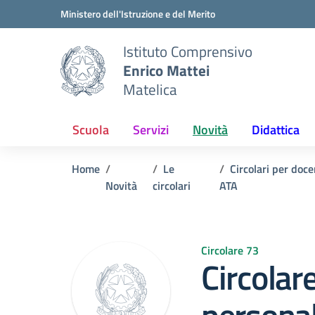
Vai ai contenuti
Vai al menu di navigazione
Vai al footer
Ministero dell'Istruzione e del Merito
Istituto Comprensivo
Enrico Mattei
Matelica
Scuola
Servizi
Novità
Didattica
Home
Le
Circolari per doc
Novità
circolari
ATA
Circolare 73
Circolare