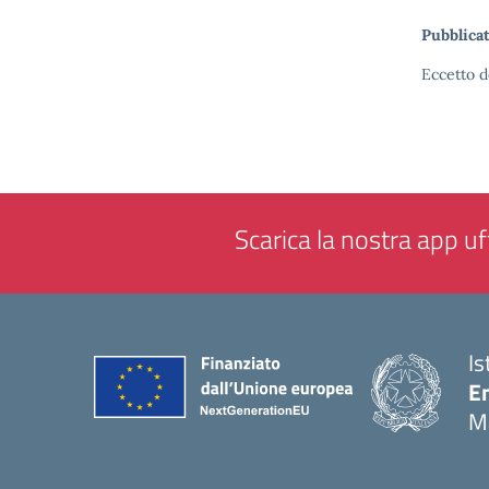
Pubblicat
Eccetto d
Scarica la nostra app uff
Is
E
M
— 