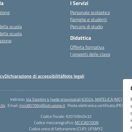
la
I Servizi
zione
Personale scolastico
Famiglie e studenti
della scuola
Percorsi di studio
della scuola
Didattica
azione
Offerta formativa
I progetti delle classi
icy
Dichiarazione di accessibilità
Note legali
Indirizzo:
Via Spontini 4 (sede provvisoria) 62024, MATELICA (MC)
634
Email:
mcic80700n@istruzione.it
Posta elettronica certificata (PEC):
mc
Codice fiscale: 92010940432
Codice meccanografico:
MCIC80700N
Codice unico di fatturazione (CUF): UF5MY2