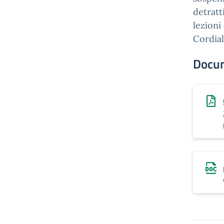
detratti
lezioni
Cordiali
Docu