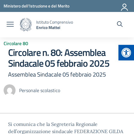
Vai ai contenuti
Vai al menu di navigazione
Vai al footer
Ministero dell'Istruzione e del Merito
Istituto Comprensivo
Enrico Mattei
Circolare 80
Apr
Circolare n. 80: Assemblea
Sindacale 05 febbraio 2025
Assemblea Sindacale 05 febbraio 2025
Personale scolastico
Si comunica che la Segreteria Regionale
dell’organizzazione sindacale FEDERAZIONE GILDA