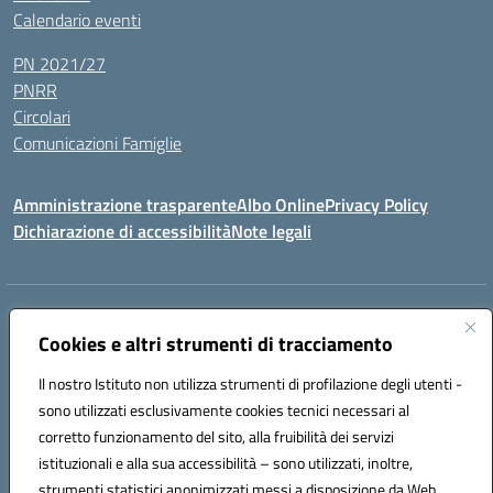
Calendario eventi
PN 2021/27
PNRR
Circolari
Comunicazioni Famiglie
Amministrazione trasparente
Albo Online
Privacy Policy
Dichiarazione di accessibilità
Note legali
Indirizzo:
Via Spontini 4 (sede provvisoria) 62024, MATELICA (MC)
Centralino:
Cookies e altri strumenti di tracciamento
(+39) 0737787634
Email:
mcic80700n@istruzione.it
Posta elettronica certificata (PEC):
mcic80700n@pec.istruzione.it
Il nostro Istituto non utilizza strumenti di profilazione degli utenti -
Codice fiscale: 92010940432
sono utilizzati esclusivamente cookies tecnici necessari al
Codice meccanografico:
MCIC80700N
corretto funzionamento del sito, alla fruibilità dei servizi
Codice unico di fatturazione (CUF): UF5MY2
istituzionali e alla sua accessibilità – sono utilizzati, inoltre,
strumenti statistici anonimizzati messi a disposizione da Web