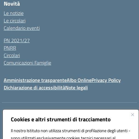
Novità
Le notizie
Le circolari
Calendario eventi
PN 2021/27
PNRR
Circolari
Comunicazioni Famiglie
Amministrazione trasparente
Albo Online
Privacy Policy
Dichiarazione di accessibilità
Note legali
Indirizzo:
Via Spontini 4 (sede provvisoria) 62024, MATELICA (MC)
Centralino:
Cookies e altri strumenti di tracciamento
(+39) 0737787634
Email:
mcic80700n@istruzione.it
Posta elettronica certificata (PEC):
mcic80700n@pec.istruzione.it
Il nostro Istituto non utilizza strumenti di profilazione degli utenti -
Codice fiscale: 92010940432
sono utilizzati esclusivamente cookies tecnici necessari al