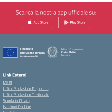
Scarica la nostra app ufficiale su:
App Store
Play Store
Istituto Comprensivo
Enrico Mattei
Matelica
— Visita la pagina iniziale della scuola
Link Esterni
MIUR
Ufficio Scolastico Regionale
Ufficio Scolastico Territoriale
Scuola in Chiaro
Iscrizioni On Line