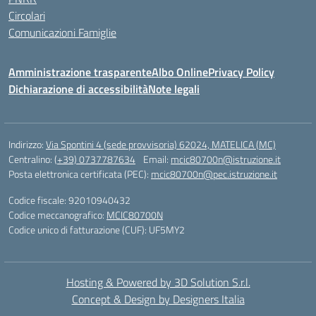
Circolari
Comunicazioni Famiglie
Amministrazione trasparente
Albo Online
Privacy Policy
Dichiarazione di accessibilità
Note legali
Indirizzo:
Via Spontini 4 (sede provvisoria) 62024, MATELICA (MC)
Centralino:
(+39) 0737787634
Email:
mcic80700n@istruzione.it
Posta elettronica certificata (PEC):
mcic80700n@pec.istruzione.it
Codice fiscale: 92010940432
Codice meccanografico:
MCIC80700N
Codice unico di fatturazione (CUF): UF5MY2
Hosting & Powered by 3D Solution S.r.l.
Concept & Design by Designers Italia