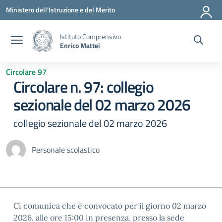
Vai ai contenuti
Vai al menu di navigazione
Vai al footer
Ministero dell'Istruzione e del Merito
Istituto Comprensivo
Enrico Mattei
Circolare 97
Circolare n. 97: collegio
sezionale del 02 marzo 2026
collegio sezionale del 02 marzo 2026
Personale scolastico
Ci comunica che è convocato per il giorno 02 marzo
2026, alle ore 15:00 in presenza, presso la sede