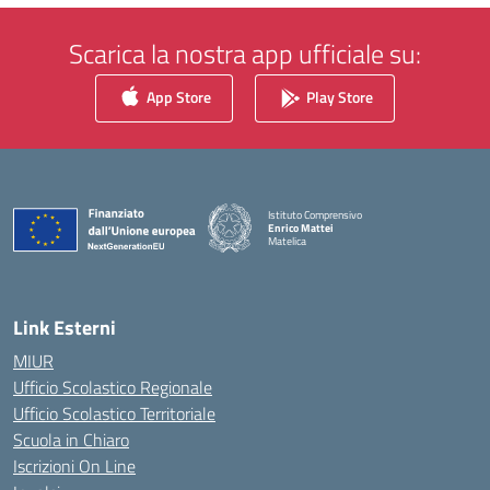
Scarica la nostra app ufficiale su:
App Store
Play Store
Istituto Comprensivo
Enrico Mattei
Matelica
— Visita la pagina iniziale della scuola
Link Esterni
MIUR
Ufficio Scolastico Regionale
Ufficio Scolastico Territoriale
Scuola in Chiaro
Iscrizioni On Line