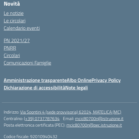
Novità
Le notizie
Le circolari
Calendario eventi
PN 2021/27
PNRR
Circolari
Comunicazioni Famiglie
Amministrazione trasparente
Albo Online
Privacy Policy
Dichiarazione di accessibilità
Note legali
Indirizzo:
Via Spontini 4 (sede provvisoria) 62024, MATELICA (MC)
Centralino:
(+39) 0737787634
Email:
mcic80700n@istruzione.it
Posta elettronica certificata (PEC):
mcic80700n@pec.istruzione.it
Codice fiscale: 92010940432