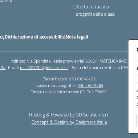
Offerta formativa
I progetti delle classi
icy
Dichiarazione di accessibilità
Note legali
Indirizzo:
Via Spontini 4 (sede provvisoria) 62024, MATELICA (MC)
634
Email:
mcic80700n@istruzione.it
Posta elettronica certificata (PEC):
mc
Codice fiscale: 92010940432
Codice meccanografico:
MCIC80700N
Codice unico di fatturazione (CUF): UF5MY2
Hosting & Powered by 3D Solution S.r.l.
Concept & Design by Designers Italia