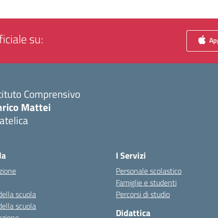
iciale su:
App
tituto Comprensivo
nrico Mattei
atelica
Visita la pagina iniziale della scuola
la
I Servizi
zione
Personale scolastico
Famiglie e studenti
della scuola
Percorsi di studio
della scuola
Didattica
azione