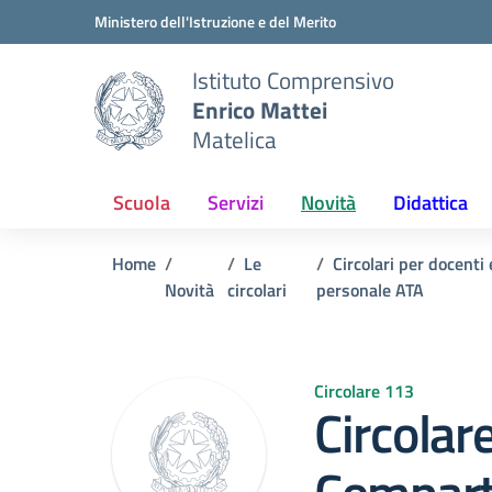
Vai ai contenuti
Vai al menu di navigazione
Vai al footer
Ministero dell'Istruzione e del Merito
Istituto Comprensivo
Enrico Mattei
Matelica
Scuola
Servizi
Novità
Didattica
Home
Le
Circolari per docenti 
Novità
circolari
personale ATA
Circolare 113
Circolar