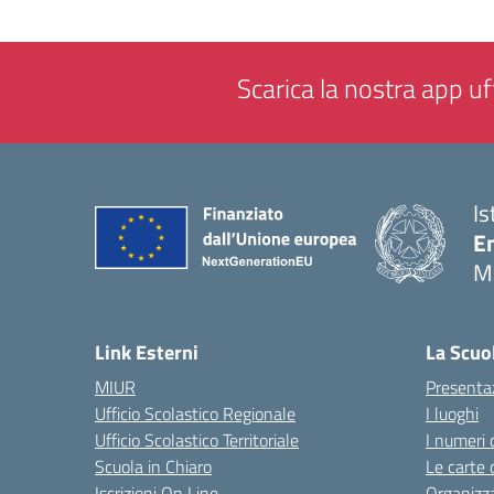
Scarica la nostra app uff
Is
E
M
— 
Link Esterni
La Scuo
MIUR
Presenta
Ufficio Scolastico Regionale
I luoghi
Ufficio Scolastico Territoriale
I numeri 
Scuola in Chiaro
Le carte 
Iscrizioni On Line
Organizz