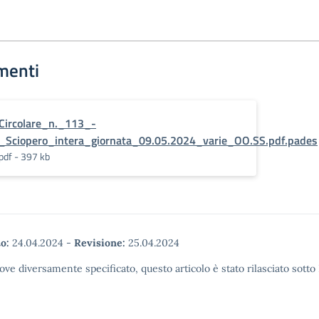
menti
Circolare_n._113_-
_Sciopero_intera_giornata_09.05.2024_varie_OO.SS.pdf.pades
pdf - 397 kb
o:
24.04.2024
-
Revisione:
25.04.2024
ove diversamente specificato, questo articolo è stato rilasciato sott