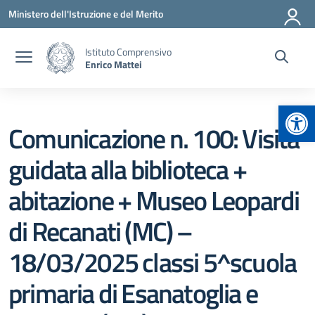
Vai ai contenuti
Vai al menu di navigazione
Vai al footer
Ministero dell'Istruzione e del Merito
Istituto Comprensivo
Enrico Mattei
Apr
Comunicazione n. 100: Visita
guidata alla biblioteca +
abitazione + Museo Leopardi
di Recanati (MC) –
18/03/2025 classi 5^scuola
primaria di Esanatoglia e