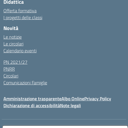
Didattica
Offerta formativa
I progetti delle classi
Novità
Le notizie
Le circolari
Calendario eventi
PN 2021/27
PNRR
Circolari
Comunicazioni Famiglie
Amministrazione trasparente
Albo Online
Privacy Policy
Dichiarazione di accessibilità
Note legali
Indirizzo:
Via Spontini 4 (sede provvisoria) 62024, MATELICA (MC)