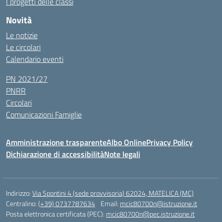
I progetti delle classi
Novità
Le notizie
Le circolari
Calendario eventi
PN 2021/27
PNRR
Circolari
Comunicazioni Famiglie
Amministrazione trasparente
Albo Online
Privacy Policy
Dichiarazione di accessibilità
Note legali
Indirizzo:
Via Spontini 4 (sede provvisoria) 62024, MATELICA (MC)
Centralino:
(+39) 0737787634
Email:
mcic80700n@istruzione.it
Posta elettronica certificata (PEC):
mcic80700n@pec.istruzione.it