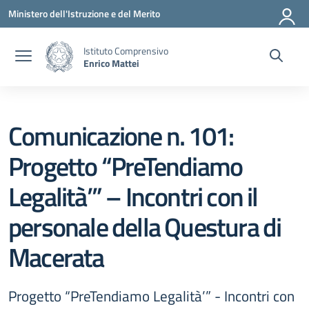
Vai ai contenuti
Vai al menu di navigazione
Vai al footer
Ministero dell'Istruzione e del Merito
Istituto Comprensivo
Enrico Mattei
Comunicazione n. 101:
Progetto “PreTendiamo
Legalità’” – Incontri con il
personale della Questura di
Macerata
Progetto “PreTendiamo Legalità’” - Incontri con