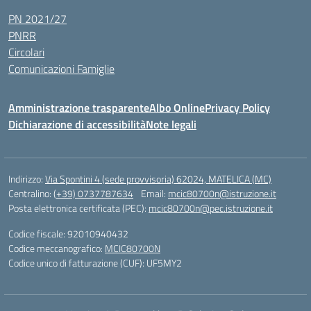
PN 2021/27
PNRR
Circolari
Comunicazioni Famiglie
Amministrazione trasparente
Albo Online
Privacy Policy
Dichiarazione di accessibilità
Note legali
Indirizzo:
Via Spontini 4 (sede provvisoria) 62024, MATELICA (MC)
Centralino:
(+39) 0737787634
Email:
mcic80700n@istruzione.it
Posta elettronica certificata (PEC):
mcic80700n@pec.istruzione.it
Codice fiscale: 92010940432
Codice meccanografico:
MCIC80700N
Codice unico di fatturazione (CUF): UF5MY2