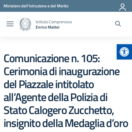
Vai ai contenuti
Vai al menu di navigazione
Vai al footer
Ministero dell'Istruzione e del Merito
Istituto Comprensivo
Enrico Mattei
Apr
Comunicazione n. 105:
Cerimonia di inaugurazione
del Piazzale intitolato
all’Agente della Polizia di
Stato Calogero Zucchetto,
insignito della Medaglia d’oro