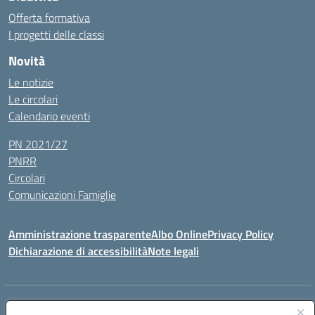
Offerta formativa
I progetti delle classi
Novità
Le notizie
Le circolari
Calendario eventi
PN 2021/27
PNRR
Circolari
Comunicazioni Famiglie
Amministrazione trasparente
Albo Online
Privacy Policy
Dichiarazione di accessibilità
Note legali
Indirizzo:
Via Spontini 4 (sede provvisoria) 62024, MATELICA (MC)