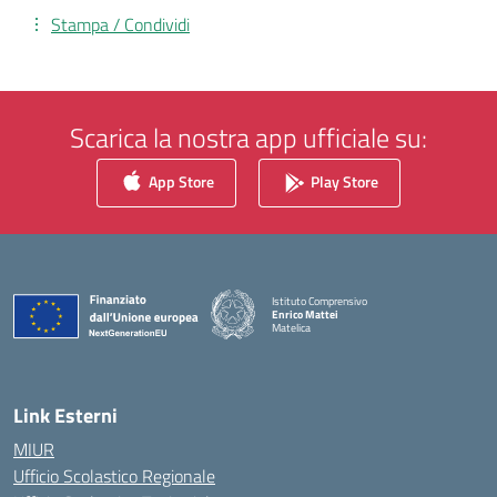
Stampa / Condividi
Scarica la nostra app ufficiale su:
App Store
Play Store
Istituto Comprensivo
Enrico Mattei
Matelica
— Visita la pagina iniziale della scuola
Link Esterni
MIUR
Ufficio Scolastico Regionale