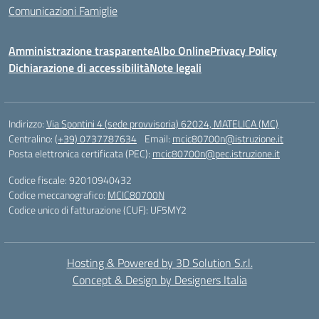
Comunicazioni Famiglie
Amministrazione trasparente
Albo Online
Privacy Policy
Dichiarazione di accessibilità
Note legali
Indirizzo:
Via Spontini 4 (sede provvisoria) 62024, MATELICA (MC)
Centralino:
(+39) 0737787634
Email:
mcic80700n@istruzione.it
Posta elettronica certificata (PEC):
mcic80700n@pec.istruzione.it
Codice fiscale: 92010940432
Codice meccanografico:
MCIC80700N
Codice unico di fatturazione (CUF): UF5MY2
Hosting & Powered by 3D Solution S.r.l.
Concept & Design by Designers Italia