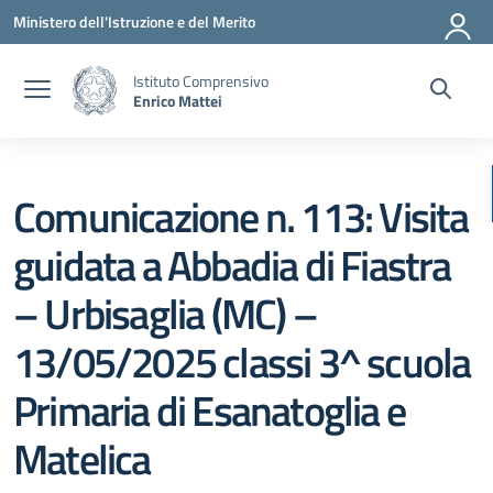
Vai ai contenuti
Vai al menu di navigazione
Vai al footer
Ministero dell'Istruzione e del Merito
Istituto Comprensivo
Enrico Mattei
Comunicazione n. 113: Visita
guidata a Abbadia di Fiastra
– Urbisaglia (MC) –
13/05/2025 classi 3^ scuola
Primaria di Esanatoglia e
Matelica