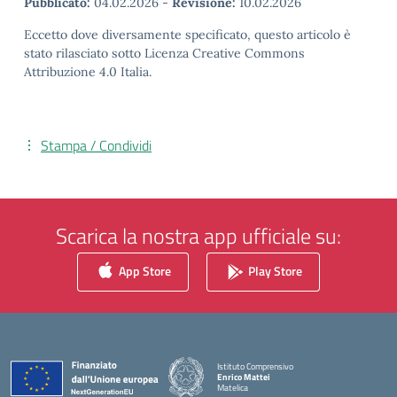
Pubblicato:
04.02.2026
-
Revisione:
10.02.2026
Eccetto dove diversamente specificato, questo articolo è
stato rilasciato sotto Licenza Creative Commons
Attribuzione 4.0 Italia.
Stampa / Condividi
Scarica la nostra app ufficiale su:
App Store
Play Store
Istituto Comprensivo
Enrico Mattei
Matelica