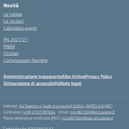
Novità
Le notizie
Le circolari
Calendario eventi
PN 2021/27
PNRR
Circolari
Comunicazioni Famiglie
Amministrazione trasparente
Albo Online
Privacy Policy
Dichiarazione di accessibilità
Note legali
Indirizzo:
Via Spontini 4 (sede provvisoria) 62024, MATELICA (MC)
Centralino:
(+39) 0737787634
Email:
mcic80700n@istruzione.it
Posta elettronica certificata (PEC):
mcic80700n@pec.istruzione.it
Codice fiscale: 92010940432