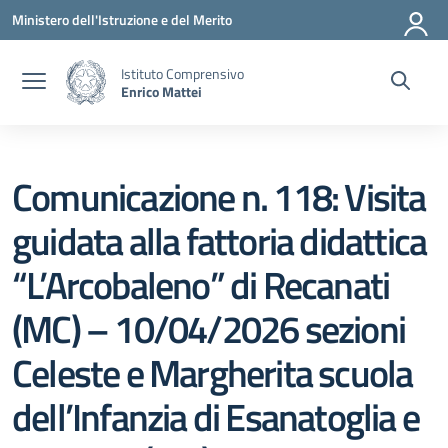
Vai ai contenuti
Vai al menu di navigazione
Vai al footer
Ministero dell'Istruzione e del Merito
Istituto Comprensivo
Enrico Mattei
Comunicazione n. 118: Visita
guidata alla fattoria didattica
“L’Arcobaleno” di Recanati
(MC) – 10/04/2026 sezioni
Celeste e Margherita scuola
dell’Infanzia di Esanatoglia e