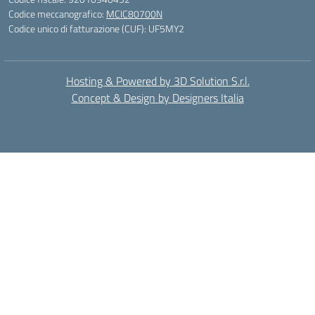
Codice meccanografico:
MCIC80700N
Codice unico di fatturazione (CUF): UF5MY2
Hosting & Powered by 3D Solution S.r.l.
Concept & Design by Designers Italia