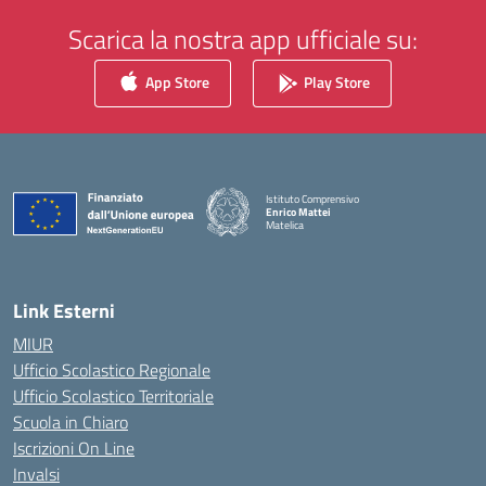
Scarica la nostra app ufficiale su:
App Store
Play Store
Istituto Comprensivo
Enrico Mattei
Matelica
— Visita la pagina iniziale della scuola
Link Esterni
MIUR
Ufficio Scolastico Regionale
Ufficio Scolastico Territoriale
Scuola in Chiaro
Iscrizioni On Line
Invalsi