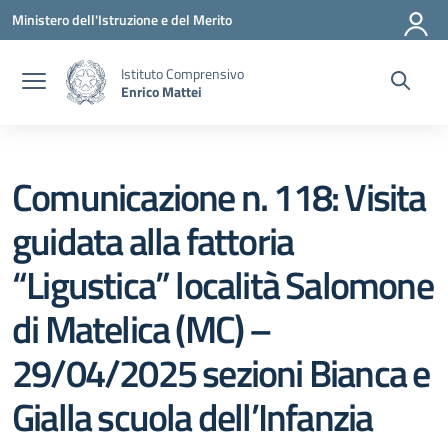
Vai ai contenuti
Vai al menu di navigazione
Vai al footer
Ministero dell'Istruzione e del Merito
Istituto Comprensivo
Enrico Mattei
Comunicazione n. 118: Visita
guidata alla fattoria
“Ligustica” località Salomone
di Matelica (MC) –
29/04/2025 sezioni Bianca e
Gialla scuola dell’Infanzia