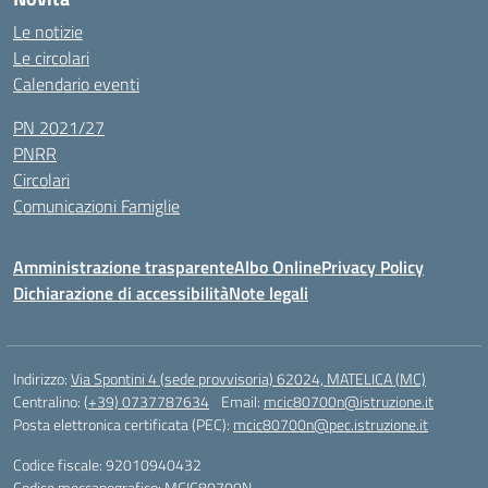
Le notizie
Le circolari
Calendario eventi
PN 2021/27
PNRR
Circolari
Comunicazioni Famiglie
Amministrazione trasparente
Albo Online
Privacy Policy
Dichiarazione di accessibilità
Note legali
Indirizzo:
Via Spontini 4 (sede provvisoria) 62024, MATELICA (MC)
Centralino:
(+39) 0737787634
Email:
mcic80700n@istruzione.it
Posta elettronica certificata (PEC):
mcic80700n@pec.istruzione.it
Codice fiscale: 92010940432
Codice meccanografico:
MCIC80700N