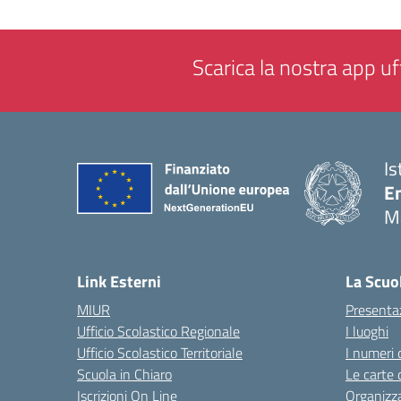
Scarica la nostra app uff
Is
E
M
— 
Link Esterni
La Scuo
MIUR
Presenta
Ufficio Scolastico Regionale
I luoghi
Ufficio Scolastico Territoriale
I numeri 
Scuola in Chiaro
Le carte 
Iscrizioni On Line
Organizz