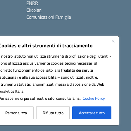
PNRR
Circolari
Comunicazioni Famiglie
Cookies e altri strumenti di tracciamento
Il nostro Istituto non utilizza strumenti di profilazione degli utenti -
ic80700n@pec.istruzione.it
sono utilizzati esclusivamente cookies tecnici necessari al
corretto funzionamento del sito, alla fruibilità dei servizi
istituzionali e alla sua accessibilità – sono utilizzati, inoltre,
strumenti statistici anonimizzati messi a disposizione da Web
Analytics Italia.
Per saperne di più sul nostro sito, consulta la ns.
Cookie Policy.
Personalizza
Rifiuta tutto
Accettare tutto