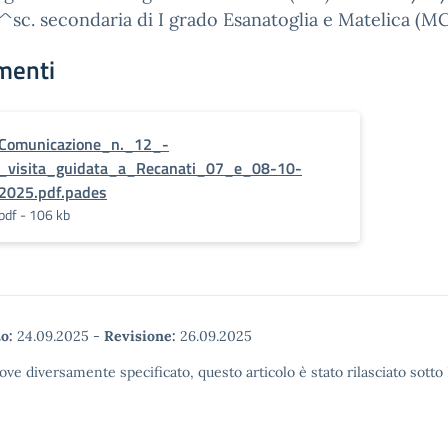
3^sc. secondaria di I grado Esanatoglia e Matelica (M
menti
Comunicazione_n._12_-
_visita_guidata_a_Recanati_07_e_08-10-
2025.pdf.pades
pdf - 106 kb
o:
24.09.2025
-
Revisione:
26.09.2025
ove diversamente specificato, questo articolo è stato rilasciato sott