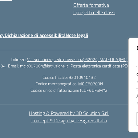
Offerta formativa
I progetti delle classi
icy
Dichiarazione di accessibilità
Note legali
Indirizzo:
Via Spontini 4 (sede provvisoria) 62024, MATELICA (MC)
634
Email:
mcic80700n@istruzione.it
Posta elettronica certificata (PEC):
mc
Codice fiscale: 92010940432
Codice meccanografico:
MCIC80700N
Codice unico di fatturazione (CUF): UF5MY2
Hosting & Powered by 3D Solution S.r.l.
Concept & Design by Designers Italia