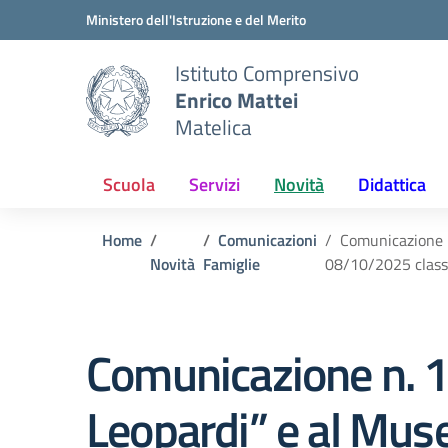
Vai ai contenuti
Vai al menu di navigazione
Vai al footer
Ministero dell'Istruzione e del Merito
Istituto Comprensivo
Enrico Mattei
Matelica
Scuola
Servizi
Novità
Didattica
Home
Comunicazioni
Comunicazione n
Novità
Famiglie
08/10/2025 classi
Comunicazione n. 12
Leopardi” e al Mus