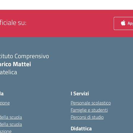
iciale su:
App
tituto Comprensivo
nrico Mattei
atelica
Visita la pagina iniziale della scuola
la
I Servizi
zione
Personale scolastico
Famiglie e studenti
della scuola
Percorsi di studio
della scuola
Didattica
azione