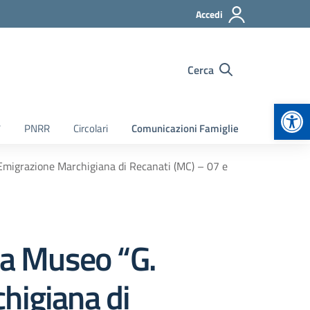
Accedi
Cerca
Apr
7
PNRR
Circolari
Comunicazioni Famiglie
’Emigrazione Marchigiana di Recanati (MC) – 07 e
sa Museo “G.
higiana di